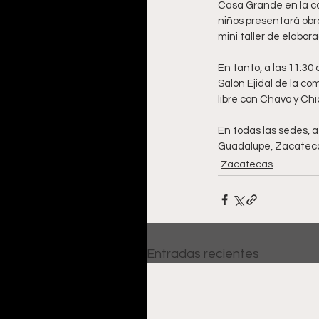
Casa Grande en la co
niños presentará obr
mini taller de elabor
En tanto, a las 11:30
Salón Ejidal de la co
libre con Chavo y Ch
En todas las sedes, a
Guadalupe, Zacatecas
Zacatecas
Entradas recientes