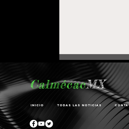
Calmécac
MX
Inicio
Todas las noticias
Conta
Fortalece Gobierno de
Pepe Saldívar la
educación en La