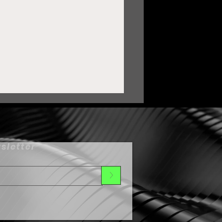
sletter
>
uardia Nacional ha sido
lave para transformar a
uadalupe: Pepe