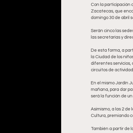
Con la participación 
Zacatecas, que encab
domingo 30 de abril se
Serán cinco las sedes
las secretarías y dir
De esta forma, a part
la Ciudad de los niño
diferentes servicios,
circuitos de activid
En el mismo Jardín Juá
mañana, para dar paso
será la función de un
Asimismo, a las 2 de 
Cultura, premiando co
También a partir de l