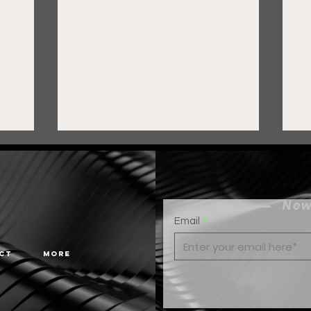
New
Email
ct
More
Gobierno de Pepe Saldívar
G
y grupo FEMSA generan
c
más de 3 mil empleos en
G