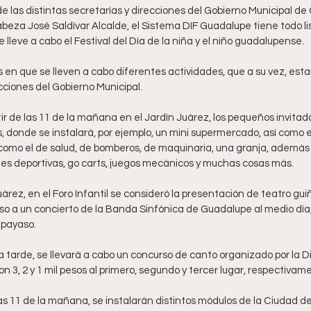
de las distintas secretarías y direcciones del Gobierno Municipal de
eza José Saldívar Alcalde, el Sistema DIF Guadalupe tiene todo li
 lleve a cabo el Festival del Día de la niña y el niño guadalupense.
 en que se lleven a cabo diferentes actividades, que a su vez, est
ecciones del Gobierno Municipal.
ir de las 11 de la mañana en el Jardín Juárez, los pequeños invitad
s, donde se instalará, por ejemplo, un mini supermercado, así como 
 como el de salud, de bomberos, de maquinaria, una granja, además 
ades deportivas, go carts, juegos mecánicos y muchas cosas más.
rez, en el Foro Infantil se consideró la presentación de teatro guiño
 a un concierto de la Banda Sinfónica de Guadalupe al medio día, y
 payaso.
la tarde, se llevará a cabo un concurso de canto organizado por la D
n 3, 2 y 1 mil pesos al primero, segundo y tercer lugar, respectivam
as 11 de la mañana, se instalarán distintos módulos de la Ciudad de 