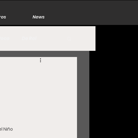
ros
News
Poco
De Rol
México
Naturaleza
Zacatecas
el Niño