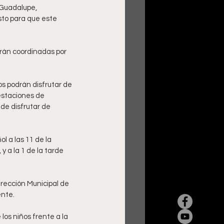
 Guadalupe, 
sto para que este 
arán coordinadas por 
os podrán disfrutar de 
estaciones de 
de disfrutar de 
l a las 11 de la 
 a la 1 de la tarde 
irección Municipal de 
ente.
los niños frente a la 