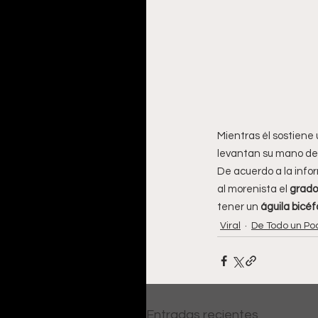
Mientras él sostiene 
levantan su mano dere
De acuerdo a la infor
al morenista el
 grado
tener un 
águila bicéf
Viral
De Todo un Po
Entradas recientes