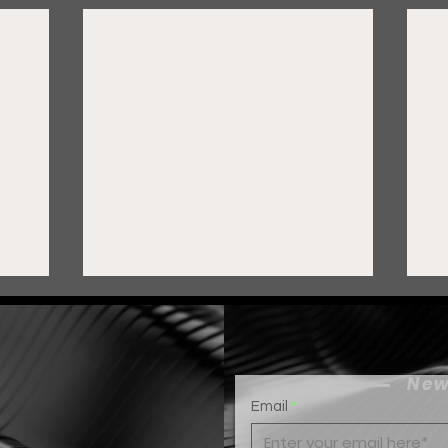
New
Email