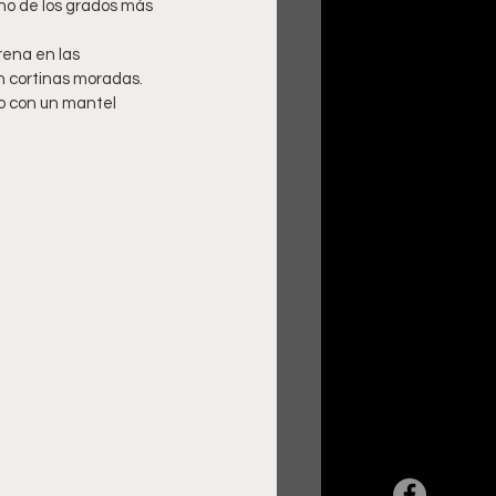
uno de los grados más 
ena en las 
n cortinas moradas. 
io con un mantel 