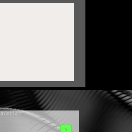
sletter
>