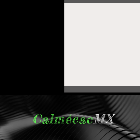
Calmécac
MX