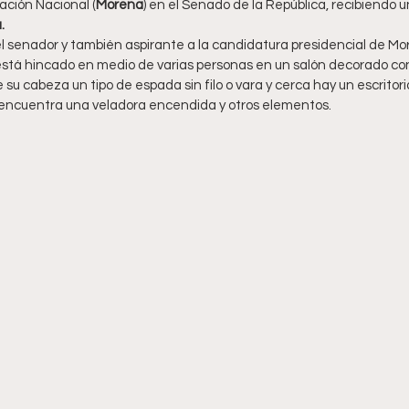
ción Nacional (
Morena
) en el Senado de la República, recibiendo 
.
l senador y también aspirante a la candidatura presidencial de Mor
está hincado en medio de varias personas en un salón decorado co
 su cabeza un tipo de espada sin filo o vara y cerca hay un escritor
 encuentra una veladora encendida y otros elementos.