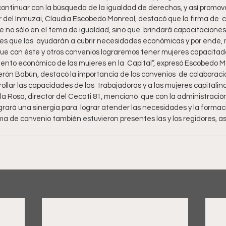
continuar con la búsqueda de la igualdad de derechos, y así promove
lar del Inmuzai, Claudia Escobedo Monreal, destacó que la firma de  
 no sólo en el tema de igualdad, sino que  brindará capacitaciones
des que las  ayudarán a cubrir necesidades económicas y por ende, 
que con éste y otros convenios lograremos tener mujeres capacitada
ento económico de las mujeres en la  Capital”, expresó Escobedo Mon
rón Babún, destacó la importancia de los convenios  de colaboració
ollar las capacidades de las  trabajadoras y a las mujeres capitalinas
a Rosa, director del Cecati 81, mencionó  que con la administración
rará una sinergia para  lograr atender las necesidades y la formaci
irma de convenio también estuvieron presentes las y los regidores, as