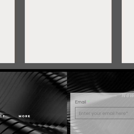
New
Email
ct
More
Gobierno de Pepe Saldívar
F
y grupo FEMSA generan
c