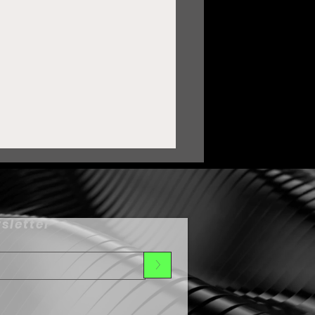
sletter
>
ortalece Zacatecas lazos
on Oaxaca mediante