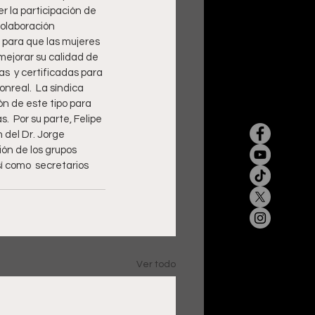
r la participación de 
colaboración 
 para que las mujeres 
mejorar su calidad de 
s  y certificadas para 
real.  La síndica 
n de este tipo para 
.  Por su parte, Felipe 
 del Dr. Jorge 
ón de los grupos 
í como  secretarios 
Ver todo