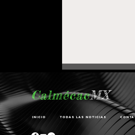
Calmécac
MX
Inicio
Todas las noticias
Conta
Fortalece Gobierno de
Pepe Saldívar la