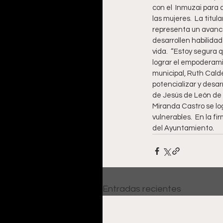
con el  Inmuzai para 
las mujeres.  La titu
representa un avance
desarrollen habilida
vida.  “Estoy segura 
lograr el empoderami
municipal, Ruth Calde
potencializar y desarr
de Jesús de León de l
Miranda Castro se log
vulnerables.  En la f
del Ayuntamiento.
Entradas recientes