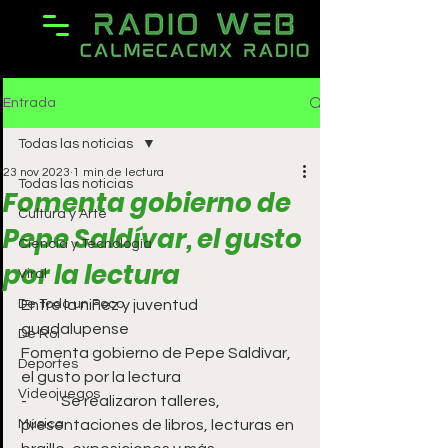
Entrada
Todas las noticias
23 nov 2023
1 min de lectura
Todas las noticias
Fomenta gobierno de
Cultura y Arte
Pepe Saldívar, el gusto
Ciencia y Tecnología
por la lectura
Viral
De Todo un Poco
Entre la niñez y juventud 
guadalupense
De Rol
Fomenta gobierno de Pepe Saldívar, 
Deportes
el gusto por la lectura
Videojuegos
-	Se realizaron talleres, 
Música
presentaciones de libros, lecturas en 