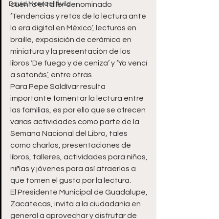
David Monreal Ávila
cuenta el taller denominado 
‘Tendencias y retos de la lectura ante 
la era digital en México’, lecturas en 
braille, exposición de cerámica en 
miniatura y la presentación de los 
libros ‘De fuego y de ceniza’ y ‘Yo vencí 
a satanás’, entre otras.
Para Pepe Saldívar resulta 
importante fomentar la lectura entre 
las familias, es por ello que se ofrecen 
varias actividades como parte de la 
Semana Nacional del Libro, tales 
como charlas, presentaciones de 
libros, talleres, actividades para niños, 
niñas y jóvenes para así atraerlos a 
que tomen el gusto por la lectura.
El Presidente Municipal de Guadalupe, 
Zacatecas, invita a la ciudadanía en 
general a aprovechar y disfrutar de 