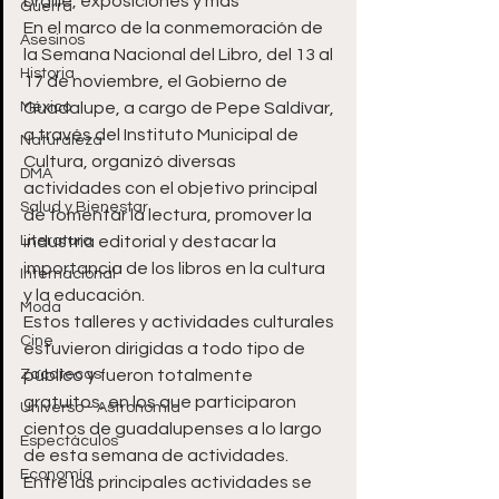
braille, exposiciones y más
Guerra
En el marco de la conmemoración de 
Asesinos
la Semana Nacional del Libro, del 13 al 
Historia
17 de noviembre, el Gobierno de 
México
Guadalupe, a cargo de Pepe Saldívar, 
a través del Instituto Municipal de 
Naturaleza
Cultura, organizó diversas 
DMA
actividades con el objetivo principal 
Salud y Bienestar
de fomentar la lectura, promover la 
Literatura
industria editorial y destacar la 
importancia de los libros en la cultura 
Internacional
y la educación.
Moda
Estos talleres y actividades culturales 
Cine
estuvieron dirigidas a todo tipo de 
Zacatecas
público y fueron totalmente 
gratuitos, en los que participaron 
Universo - Astronomía
cientos de guadalupenses a lo largo 
Espectáculos
de esta semana de actividades. 
Economía
Entre las principales actividades se 