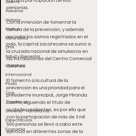
con una participación de 600 
Guerra
personas.
Asesinos
Historia
Con la intención de fomentar la 
México
cultura de la prevención, y además 
recordar los sismos registrados en el 
Naturaleza
país, la capital zacatecana se sumó a 
DMA
la cruzada nacional de simulacros en 
Salud y Bienestar
las instalaciones del Centro Comercial 
Literatura
Galerías.
Internacional
El fomento a la cultura de la 
Moda
prevención es una prioridad para el 
Cine
presidente municipal, Jorge Miranda 
Zacatecas
Castro, siguiendo el título de 
ciudades resilientes, es por ello que 
Universo - Astronomía
con la participación de más de 3 mil 
Espectáculos
500 personas se llevó a cabo este 
Economía
ejercicio en diferentes zonas de la 