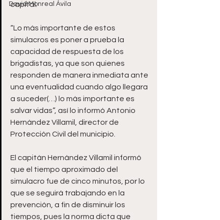
David Monreal Ávila
capital.
“Lo más importante de estos 
simulacros es poner a prueba la 
capacidad de respuesta de los 
brigadistas, ya que son quienes 
responden de manera inmediata ante 
una eventualidad cuando algo llegara 
a suceder(…) lo más importante es 
salvar vidas”, así lo informó Antonio 
Hernández Villamil, director de 
Protección Civil del municipio.
El capitán Hernández Villamil informó 
que el tiempo aproximado del 
simulacro fue de cinco minutos, por lo 
que se seguirá trabajando en la 
prevención, a fin de disminuir los 
tiempos, pues la norma dicta que 