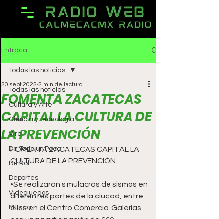
Entrada
Todas las noticias
20 sept 2022
2 min de lectura
Todas las noticias
FOMENTA ZACATECAS
Cultura y Arte
CAPITAL LA CULTURA DE
Ciencia y Tecnología
LA PREVENCIÓN
Viral
De Todo un Poco
FOMENTA ZACATECAS CAPITAL LA 
CULTURA DE LA PREVENCIÓN
De Rol
Deportes
•Se realizaron simulacros de sismos en 
Videojuegos
diferentes partes de la ciudad, entre 
Música
ellos en el Centro Comercial Galerías 