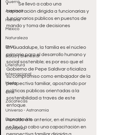
Guerra
•	Se llevó a cabo una 
Asesinos
capacitación dirigida a funcionarias y 
funcionarios públicos en puestos de 
Historia
mando y toma de decisiones 
México
Naturaleza
DMA
En Guadalupe, la familia es el núcleo 
primario para el desarrollo humano y 
Salud y Bienestar
social sostenible; es por eso que el 
Literatura
Gobierno de Pepe Saldívar oficializa 
Internacional
su compromiso como embajador de la 
Moda
perspectiva familiar, apostando por 
políticas públicas orientadas a la 
Cine
sostenibilidad a través de este 
Zacatecas
enfoque.
Universo - Astronomía
Espectáculos
Aunado a lo anterior, en el municipio 
se llevó a cabo una capacitación en 
Economía
perspectiva familiar dirigida a 