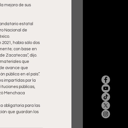
andatario estatal 
ro Nacional de 
éxico.
2021, había sólo dos 
emente; con base en 
de Zacatecas”, dijo. 
 materiales que 
o de avance que 
n pública en el país”.
 impartidas por la 
ituciones públicas, 
lizó Menchaca 
a obligatoria para las 
ción que guardan los 