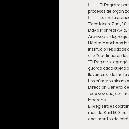
	El Registro permite conocer el avance que presentan las instituciones públicas en la mejora de sus 
procesos de organiza
	La meta es in
Zacatecas, Zac., 18 
David Monreal Ávila, 
Archivos, un logro q
Héctor Menchaca Medr
instituciones dadas d
ello, “continuarán la
“El Registro -agregó-
guarda cada sujeto ob
llevamos en la meta d
Los números alcanzad
Dirección General de 
toda vez que, con ar
Medrano. 
El Registro es coordin
más de 8 mil 500 inst
documentos de carácte