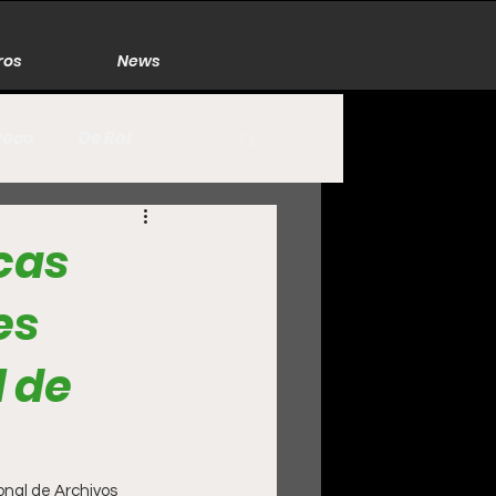
ros
News
Poco
De Rol
México
Naturaleza
cas
es
Zacatecas
l de
onal de Archivos