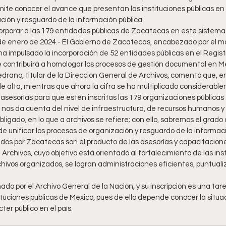
ción y resguardo de la información pública
corporar a las 179 entidades públicas de Zacatecas en este sistema
de enero de 2024.- El Gobierno de Zacatecas, encabezado por el m
ha impulsado la incorporación de 52 entidades públicas en el Regist
ue contribuirá a homologar los procesos de gestión documental en M
ano, titular de la Dirección General de Archivos, comentó que, en 
e alta, mientras que ahora la cifra se ha multiplicado considerabl
s asesorías para que estén inscritas las 179 organizaciones públicas 
 nos da cuenta del nivel de infraestructura, de recursos humanos y
ligado, en lo que a archivos se refiere; con ello, sabremos el grad
e unificar los procesos de organización y resguardo de la informació
os por Zacatecas son el producto de las asesorías y capacitaciones
Archivos, cuyo objetivo está orientado al fortalecimiento de las inst
chivos organizados, se logran administraciones eficientes, puntua
ado por el Archivo General de la Nación, y su inscripción es una tare
ituciones públicas de México, pues de ello depende conocer la situa
r público en el país. 