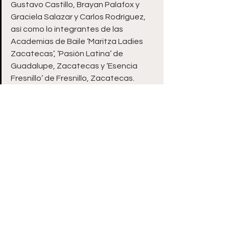
Gustavo Castillo, Brayan Palafox y 
Graciela Salazar y Carlos Rodríguez, 
así como lo integrantes de las 
Academias de Baile ‘Maritza Ladies 
Zacatecas’, ‘Pasión Latina’ de 
Guadalupe, Zacatecas y ‘Esencia 
Fresnillo’ de Fresnillo, Zacatecas. 
ooOoo
Zacatecas
Ver todo
Entradas recientes