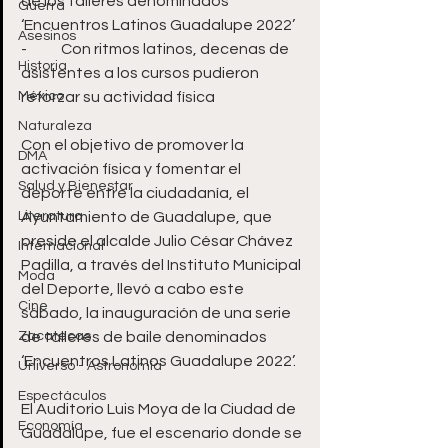
de los talleres denominados 
Guerra
‘Encuentros Latinos Guadalupe 2022’
Asesinos
-	Con ritmos latinos, decenas de 
Historia
asistentes a los cursos pudieron 
México
reforzar su actividad física
Naturaleza
Con el objetivo de promover la 
DMA
activación física y fomentar el 
Salud y Bienestar
deporte entre la ciudadanía, el 
Literatura
Ayuntamiento de Guadalupe, que 
preside el alcalde Julio César Chávez 
Internacional
Padilla, a través del Instituto Municipal 
Moda
del Deporte, llevó a cabo este 
Cine
sábado, la inauguración de una serie 
Zacatecas
de talleres de baile denominados 
‘Encuentros Latinos Guadalupe 2022’.
Universo - Astronomía
Espectáculos
El Auditorio Luis Moya de la Ciudad de 
Economía
Guadalupe, fue el escenario donde se 