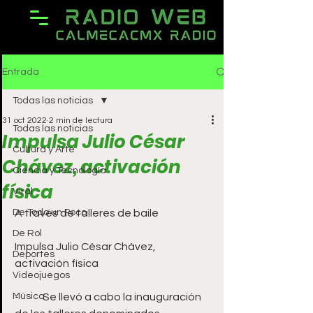
Entrada
Todas las noticias
31 oct 2022
2 min de lectura
Todas las noticias
Impulsa Julio César
Cultura y Arte
Chávez, activación
Ciencia y Tecnología
física
Viral
De Todo un Poco
A través de talleres de baile
De Rol
Impulsa Julio César Chávez, 
Deportes
activación física
Videojuegos
Música
-	Se llevó a cabo la inauguración 