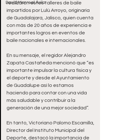
David Monreal Ávila
realizaron estos talleres de baile 
impartidos por Lulú Arroyo, originaria 
de Guadalajara, Jalisco, quien cuenta 
con más de 20 años de experiencia e 
importantes logros en eventos de 
baile nacionales e internacionales.
En su mensaje, el regidor Alejandro 
Zapata Castañeda mencionó que “es 
importante impulsar la cultura física y 
el deporte y desde el Ayuntamiento 
de Guadalupe así lo estamos 
haciendo para contar con una vida 
más saludable y contribuir a la 
generación de una mejor sociedad”.
En tanto, Victoriano Palomo Escamilla, 
Director del Instituto Municipal del 
Deporte, destacó la importancia de 