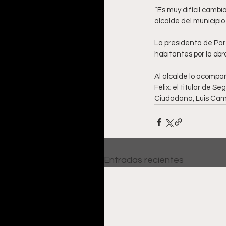
“Es muy difícil cambia
alcalde del municipi
La presidenta de Part
habitantes por la obr
Al alcalde lo acompañ
Félix; el titular de 
Ciudadana, Luis Ca
Entradas recientes