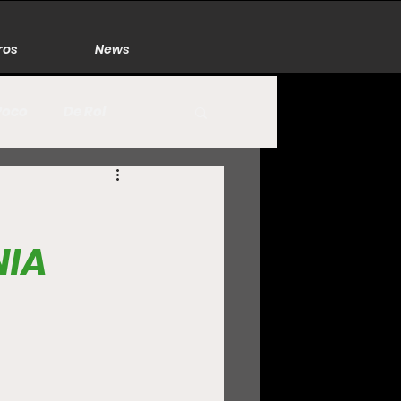
ros
News
Poco
De Rol
México
Naturaleza
NIA
Zacatecas