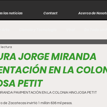
s las noticias
Contact
Acerca de Nosot
y Arte
Ciencia y Tecnología
Viral
De Todo un 
 lectura
s
Música
Guerra
Asesinos
Historia
URA JORGE MIRANDA
ENTACIÓN EN LA COLO
r
Literatura
Internacional
Moda
Cine
SA PETIT
Espectáculos
Economía
David Monreal Ávila
IRANDA PAVIMENTACIÓN EN LA COLONIA HINOJOSA PETIT
to de Zacatecas invirtió 1 millón 636 mil pesos.