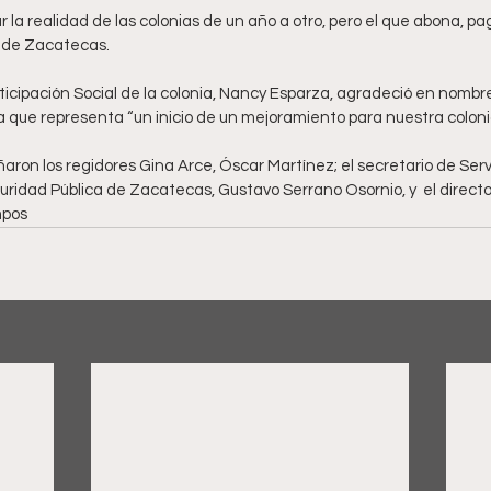
r la realidad de las colonias de un año a otro, pero el que abona, pag
o de Zacatecas. 
icipación Social de la colonia, Nancy Esparza, agradeció en nombre 
a que representa “un inicio de un mejoramiento para nuestra coloni
aron los regidores Gina Arce, Óscar Martínez; el secretario de Servi
Seguridad Pública de Zacatecas, Gustavo Serrano Osornio, y  el directo
mpos