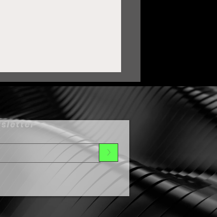
sletter
>
ortalece Zacatecas lazos
on Oaxaca mediante
ermanamiento Cultural
umbo al Festival de Día