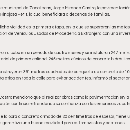
e municipal de Zacatecas, Jorge Miranda Castro, la pavimentación d
 Hinojosa Petit, la cual beneficiará a decenas de familias. 
dicha vialidad es la primera etapa, en la que se superaron las metas
ión de Vehículos Usados de Procedencia Extranjera con una inversi
ron a cabo en un periodo de cuatro meses y se instalaron 247 metro
ial de primera calidad, 245 metros cúbicos de concreto hidráulico.
onstruyeron 361 metros cuadrados de banqueta de concreto de 10
alética en toda la calle para evitar accidentes, informó el secretar
Castro mencionó que al realizar obras como la pavimentación en la c
ración continúa refrendando su confianza con las empresas zacat
la obra a concreto armado de 20 centímetros de espesor, tiene un
e garantiza una buena movilidad para automovilistas y peatones. 