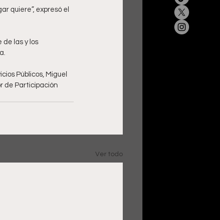
ar quiere”, expresó el 
de las y los 
a.
cios Públicos, Miguel 
r de Participación 
Ver todo