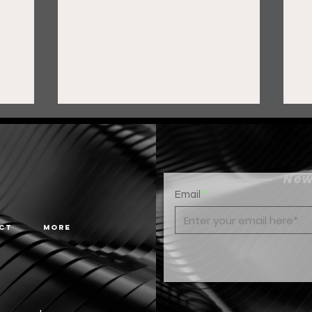
New
Email
ct
More
Gobierno de Pepe Saldívar
F
y grupo FEMSA generan
c
más de 3 mil empleos en
H
Guadalupe
r