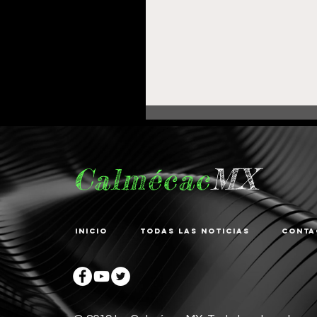
Calmécac
MX
Inicio
Todas las noticias
Conta
Fortalece Gobierno de
Pepe Saldívar la
educación en La
Zacatecana con