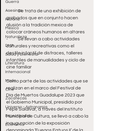
Guerra
Asesinos
-	Se trata de una exhibición de 
grabados que en conjunto hacen 
Historia
alusión a la tradición mexica de 
México
colocar cráneos humanos en altares
Naturaleza
-	Se llevan a cabo actividades 
DMA
culturales y recreativas como el 
desfile infantil de disfraces, talleres 
Salud y Bienestar
infantiles de manualidades y ciclo de 
Literatura
cine familiar
Internacional
Moda
Como parte de las actividades que se 
realizan en el marco del Festival de 
Cine
Día de Muertos Guadalupe 2023 que 
Zacatecas
el Gobierno Municipal, presidido por 
Universo - Astronomía
Pepe Saldívar, a través del Instituto 
Espectáculos
Municipal de Cultura, se llevó a cabo la 
inauguración de la exposición 
Economía
denominada ‘Fuegos Fatuos II’ de la 