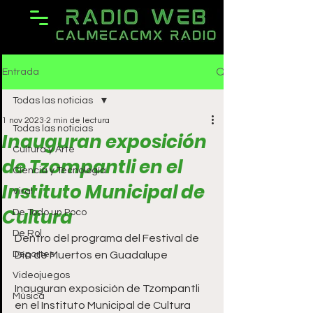
Entrada
Todas las noticias
1 nov 2023
2 min de lectura
Todas las noticias
Inauguran exposición
Cultura y Arte
de Tzompantli en el
Ciencia y Tecnología
Instituto Municipal de
Viral
Cultura
De Todo un Poco
De Rol
Dentro del programa del Festival de 
Deportes
Día de Muertos en Guadalupe
Videojuegos
Inauguran exposición de Tzompantli 
Música
en el Instituto Municipal de Cultura 