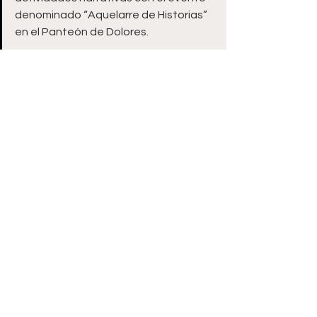
denominado “Aquelarre de Historias” 
en el Panteón de Dolores.
Zacatecas
Ver todo
Entradas recientes