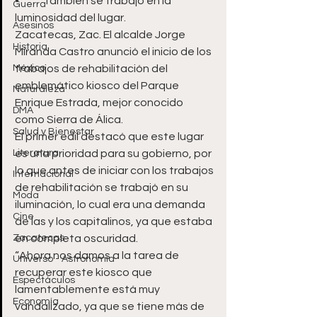
•	También se trabajó en la 
Guerra
luminosidad del lugar.
Asesinos
Zacatecas, Zac. El alcalde Jorge 
Historia
Miranda Castro anunció el inicio de los 
México
trabajos de rehabilitación del 
emblemático kiosco del Parque 
Naturaleza
Enrique Estrada, mejor conocido 
DMA
como Sierra de Álica.
Salud y Bienestar
El primer edil destacó que este lugar 
Literatura
es una prioridad para su gobierno, por 
lo que antes de iniciar con los trabajos 
Internacional
de rehabilitación se trabajó en su 
Moda
iluminación, lo cual era una demanda 
Cine
de las y los capitalinos, ya que estaba 
Zacatecas
en completa oscuridad.
“Ahora nos damos a la tarea de 
Universo - Astronomía
recuperar este kiosco que 
Espectáculos
lamentablemente está muy 
Economía
vandalizado, ya que se tiene más de 