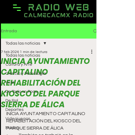
Entrada
Todas las noticias
7 feb 2024
1 min de lectura
Todas las noticias
INICIA AYUNTAMIENTO
Cultura y Arte
CAPITALINO
Ciencia y Tecnología
REHABILITACIÓN DEL
Viral
KIOSCO DEL PARQUE
De Todo un Poco
De Rol
SIERRA DE ÁLICA
Deportes
INICIA AYUNTAMIENTO CAPITALINO 
Videojuegos
REHABILITACIÓN DEL KIOSCO DEL 
Música
PARQUE SIERRA DE ÁLICA