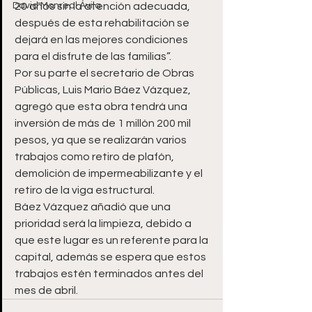
David Monreal Ávila
20 años sin la atención adecuada, 
después de esta rehabilitación se 
dejará en las mejores condiciones 
para el disfrute de las familias”.
Por su parte el secretario de Obras 
Públicas, Luis Mario Báez Vázquez, 
agregó que esta obra tendrá una 
inversión de más de 1 millón 200 mil 
pesos, ya que se realizarán varios 
trabajos como retiro de plafón, 
demolición de impermeabilizante y el 
retiro de la viga estructural.
Báez Vázquez añadió que una 
prioridad será la limpieza, debido a 
que este lugar es un referente para la 
capital, además se espera que estos 
trabajos estén terminados antes del 
mes de abril.