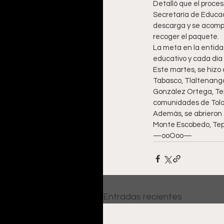
Detalló que el proces
Secretaría de Educac
descarga y se acompañ
recoger el paquete.
La meta en la entida
educativo y cada día 
Este martes, se hizo 
Tabasco, Tlaltenango,
González Ortega, Tep
comunidades de Tolosa
Además, se abrieron e
Monte Escobedo, Tep
—ooOoo—
Entradas recientes