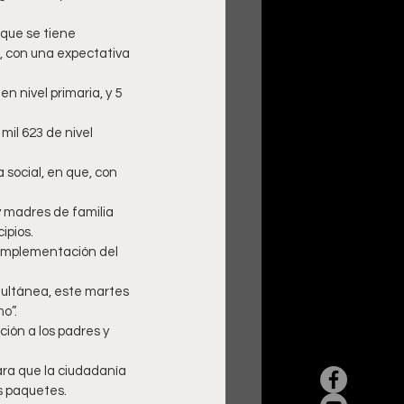
que se tiene 
, con una expectativa 
n nivel primaria, y 5 
mil 623 de nivel 
 social, en que, con 
y madres de familia 
ipios.
 implementación del 
imultánea, este martes 
o”.
ión a los padres y 
ara que la ciudadanía 
s paquetes.