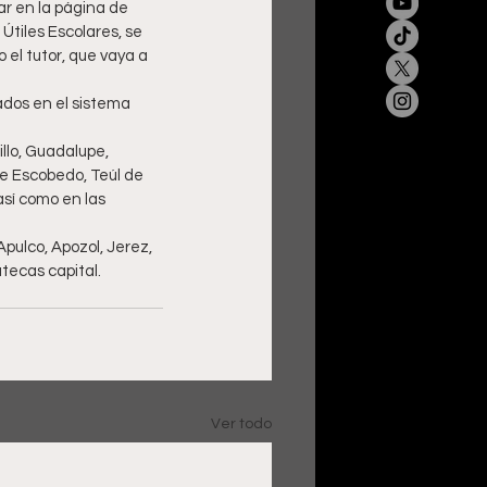
ar en la página de 
tiles Escolares, se 
el tutor, que vaya a 
ados en el sistema 
llo, Guadalupe, 
te Escobedo, Teúl de 
sí como en las 
pulco, Apozol, Jerez, 
tecas capital.
Ver todo