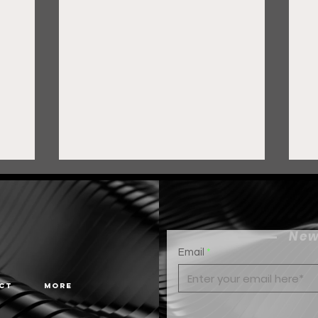
New
Email
ct
More
Gobierno de Pepe Saldívar
F