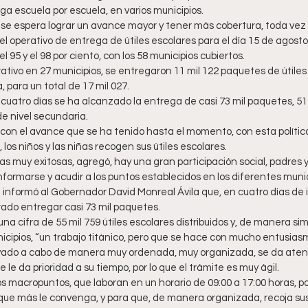
ega escuela por escuela, en varios municipios.
se espera lograr un avance mayor y tener más cobertura, toda vez 
l operativo de entrega de útiles escolares para el día 15 de agosto
 95 y el 98 por ciento, con los 58 municipios cubiertos.
ativo en 27 municipios, se entregaron 11 mil 122 paquetes de útiles e
, para un total de 17 mil 027.
 cuatro días se ha alcanzado la entrega de casi 73 mil paquetes, 51 
de nivel secundaria.
 con el avance que se ha tenido hasta el momento, con esta política
los niños y las niñas recogen sus útiles escolares.
s muy exitosas, agregó, hay una gran participación social, padres 
formarse y acudir a los puntos establecidos en los diferentes munic
al informó al Gobernador David Monreal Ávila que, en cuatro días de
rado entregar casi 73 mil paquetes.
 una cifra de 55 mil 759 útiles escolares distribuidos y, de manera s
icipios, “un trabajo titánico, pero que se hace con mucho entusiasm
levado a cabo de manera muy ordenada, muy organizada, se da atenc
 le da prioridad a su tiempo, por lo que el trámite es muy ágil.
s macropuntos, que laboran en un horario de 09:00 a 17:00 horas, p
que más le convenga, y para que, de manera organizada, recoja su