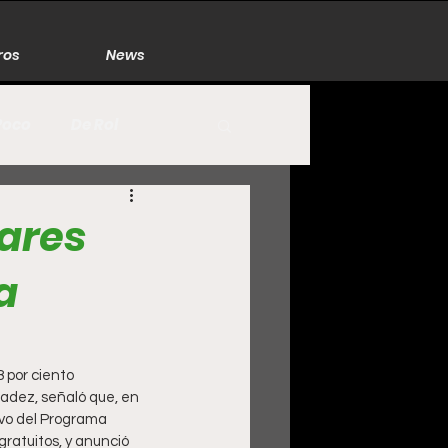
ros
News
Poco
De Rol
México
Naturaleza
lares
a
Zacatecas
8 por ciento
ladez, señaló que, en 
ivo del Programa 
ratuitos, y anunció 