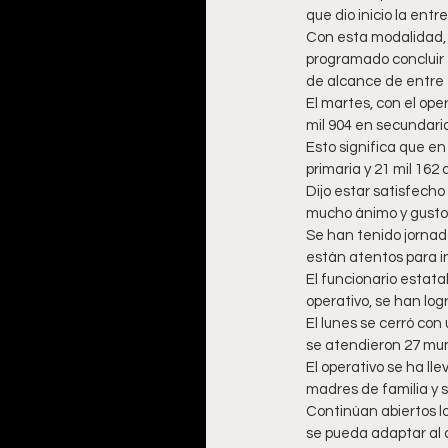
que dio inicio la entr
Con esta modalidad, 
programado concluir e
de alcance de entre el
El martes, con el oper
mil 904 en secundaria
Esto significa que en
primaria y 21 mil 162 
Dijo estar satisfecho
mucho ánimo y gusto, 
Se han tenido jornada
están atentos para in
El funcionario estat
operativo, se han log
El lunes se cerró con
se atendieron 27 mun
El operativo se ha l
madres de familia y se
Continúan abiertos lo
se pueda adaptar al 