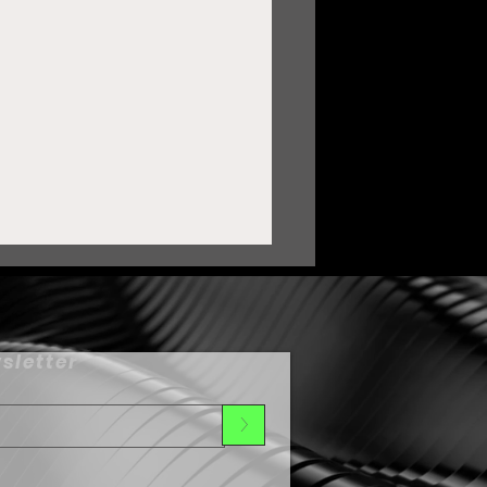
sletter
>
ortalece Zacatecas lazos