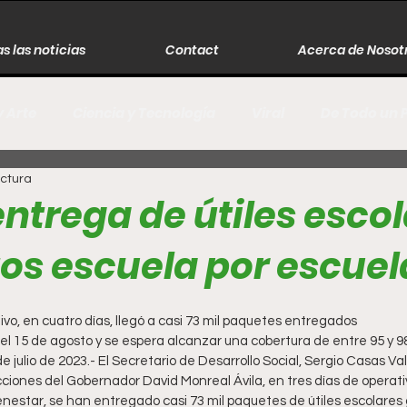
s las noticias
Contact
Acerca de Nosot
y Arte
Ciencia y Tecnología
Viral
De Todo un 
ectura
s
Música
Guerra
Asesinos
Historia
entrega de útiles esco
tos escuela por escuel
r
Literatura
Internacional
Moda
Cine
tivo, en cuatro días, llegó a casi 73 mil paquetes entregados
Espectáculos
Economía
David Monreal Ávila
 el 15 de agosto y se espera alcanzar una cobertura de entre 95 y 9
e julio de 2023.- El Secretario de Desarrollo Social, Sergio Casas Va
cciones del Gobernador David Monreal Ávila, en tres días de operat
nestar, se han entregado casi 73 mil paquetes de útiles escolares g