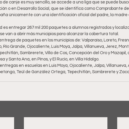
o de canje es muy sencillo, se accede a una liga que se puede busc
ión o en Desarrollo Social, que se identifica como Comprobante de Ú
a únicamente con una identificación oficial del padre, la madre o 
d es entregar 267 mil 200 paquetes a alumnos registrados y localiz
se van a abrir más municipios para alcanzar la cobertura total.
entrega de paquetes en los municipios de: Valparaíso, Loreto, Fresni
 Río Grande, Ojocaliente, Luis Moya, Jalpa, Villanueva, Jerez, Mon
echitlán, Sombrerete, Villa de Cos, Concepción del Oro y Mazapil, a
 y Santa Ana, en Pinos, y El Rucio, en Villa Hidalgo.
ntregas en escuelas en Luis Moya, Ojocaliente, Jalpa, Villanueva, A
etongo, Teúl de González Ortega, Tepechitlán, Sombrerete y Zaca