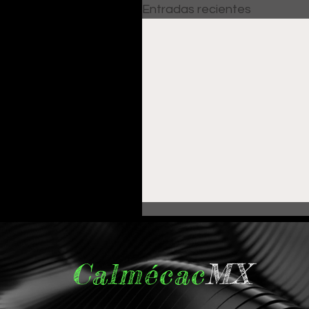
Entradas recientes
Calmécac
MX