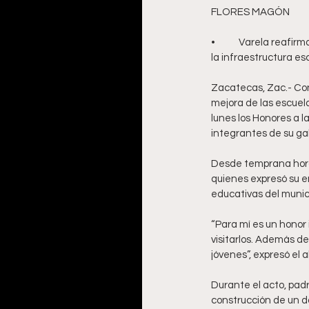
FLORES MAGÓN
•	Varela reafirma su compromiso con la educación y propone trabajo conjunto con el Estado para mejorar 
la infraestructura esc
Zacatecas, Zac.- Con
mejora de las escuela
lunes los Honores a 
integrantes de su gab
Desde temprana hora, 
quienes expresó su e
educativas del munici
“Para mí es un honor i
visitarlos. Además de
jóvenes”, expresó el
Durante el acto, padr
construcción de un do