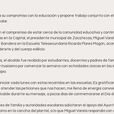
olar.
 el compromiso de estar cerca de la comunidad educativa y contin
s en la Capital, el presidente municipal de Zacatecas, Miguel Vare
la Bandera en la Escuela Telesecundaria Ricardo Flores Magón, ac
inete y del cuerpo edilicio.
el alcalde fue recibido por estudiantes, docentes y padres de famil
ntusiasmo por comenzar la semana con actividades cívicas en las i
pio.
niciar cada lunes con estos recorridos en las escuelas. Es gratifican
 atender las peticiones que nos hacen, me llena de energía convivi
 alcalde durante su mensaje, a pocos días de conmemorarse el Día d
es de familia y autoridades escolares solicitaron el apoyo del Ayun
mo en la cancha del plantel, a lo que Miguel Varela respondió con d