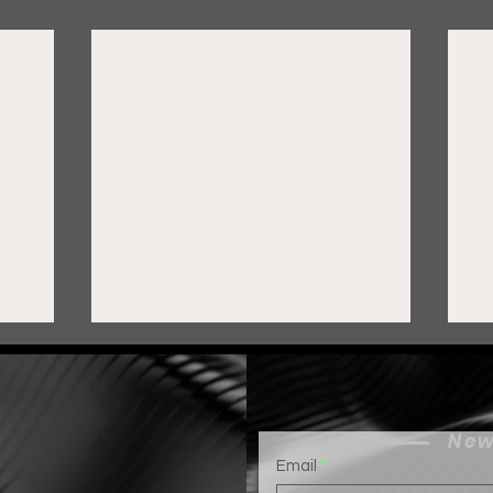
New
Email