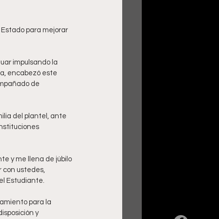
uar impulsando la 
la, encabezó este 
ompañado de 
ia del plantel, ante 
nstituciones 
te y me llena de júbilo 
r con ustedes, 
el Estudiante.
tamiento para la 
isposición y 