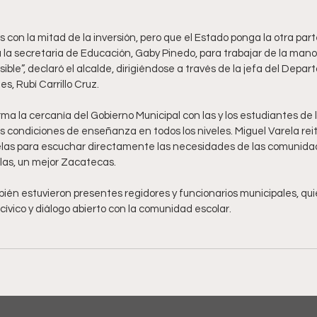
 con la mitad de la inversión, pero que el Estado ponga la otra par
la secretaria de Educación, Gaby Pinedo, para trabajar de la mano 
sible”, declaró el alcalde, dirigiéndose a través de la jefa del Depa
, Rubí Carrillo Cruz.
irma la cercanía del Gobierno Municipal con las y los estudiantes de l
as condiciones de enseñanza en todos los niveles. Miguel Varela rei
elas para escuchar directamente las necesidades de las comunida
ellas, un mejor Zacatecas.
ién estuvieron presentes regidores y funcionarios municipales, q
cívico y diálogo abierto con la comunidad escolar.