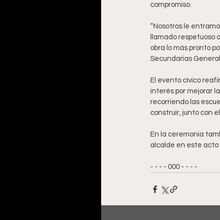
compromiso.
“Nosotros le entramos
llamado respetuoso a 
obra lo más pronto po
Secundarias Generales
El evento cívico reaf
interés por mejorar l
recorriendo las escu
construir, junto con 
En la ceremonia tamb
alcalde en este acto 
- - - - 000 - - - -