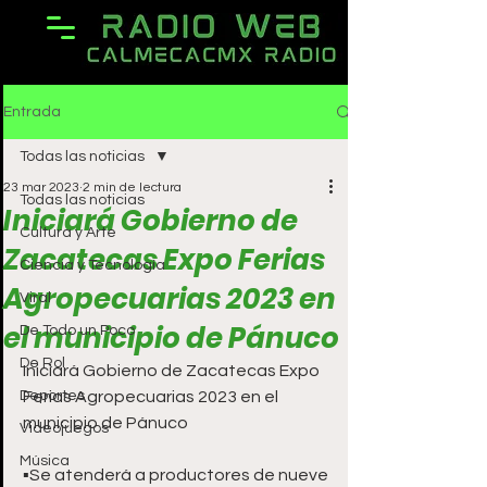
Entrada
Todas las noticias
23 mar 2023
2 min de lectura
Todas las noticias
Iniciará Gobierno de
Cultura y Arte
Zacatecas Expo Ferias
Ciencia y Tecnología
Agropecuarias 2023 en
Viral
el municipio de Pánuco
De Todo un Poco
De Rol
Iniciará Gobierno de Zacatecas Expo 
Deportes
Ferias Agropecuarias 2023 en el 
municipio de Pánuco 
Videojuegos
Música
▪️Se atenderá a productores de nueve 