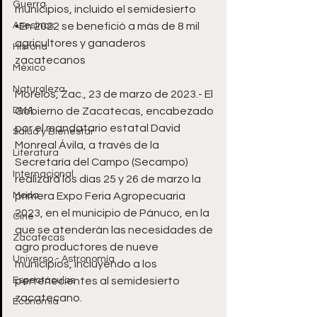
Guerra
municipios, incluido el semidesierto
Asesinos
▪️En 2022 se benefició a más de 8 mil 
agricultores y ganaderos 
Historia
zacatecanos
México
Naturaleza
Morelos, Zac., 23 de marzo de 2023.- El 
DMA
Gobierno de Zacatecas, encabezado 
por el mandatario estatal David 
Salud y Bienestar
Monreal Ávila, a través de la 
Literatura
Secretaría del Campo (Secampo) 
Internacional
realizará los días 25 y 26 de marzo la 
Moda
primera Expo Feria Agropecuaria 
2023, en el municipio de Pánuco, en la 
Cine
que se atenderán las necesidades de 
Zacatecas
agro productores de nueve 
Universo - Astronomía
municipios, incluyendo a los 
Espectáculos
pertenecientes al semidesierto 
zacatecano.
Economía