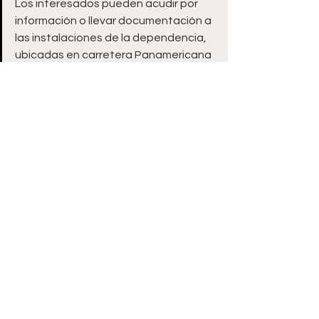
Los interesados pueden acudir por 
información o llevar documentación a 
las instalaciones de la dependencia, 
ubicadas en carretera Panamericana 
Km. 21.5, tramo Zacatecas-Fresnillo, 
en el municipio de Morelos.
Gracias al convenio de colaboración 
que existe entre Gobierno de 
Zacatecas y los municipios, también 
los departamentos de Desarrollo 
Agropecuario en los ayuntamientos 
estarán recibiendo solicitudes.
Ver todo
Entradas recientes