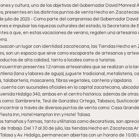
ciones y cultura, uno de los objetivos del Gobernador David Monreal Á
es, presentes en los distintos puntos de venta Hecho en Zacatecas
de julio de 2023.- Como parte del compromiso del Gobernador David 
ones e impulsar las riquezas culturales del estado, la Secretaría de 
ntes a que, en estas vacaciones de verano, regalen una artesanía 
erra.
i buscan un lugar con identidad zacatecana, las Tiendas Hecho en 
es, son un espacio que sirve como escaparate de artesanos y artes
ductos de alta calidad, tanto a locales como a turistas. 
encuentran presentes 12 ramas artesanales que se realizan a lo larg
xtilería (lana y labores de aguja), juguete tradicional, metalistería, c
 talabartería, mascarería, fibras vegetales, cantería y lapidaria. 
uenta con sucursales oficiales en la capital zacatecana, ubicada
Avenida Hidalgo 340, ambas en el centro histórico; además de otras
s como: Sombrerete, Teúl de González Ortega, Tabasco, Susticacán 
ncontrar a través de diversos puntos de venta como: Casa Grande
Fiesta Inn, Hotel Hampton Inn y Hotel Tolosa.
s tamaños y formas, tanto utilitarias como decorativas, son aprecia
 de trabajo. Del 17 al 30 de julio, las tiendas Hecho en Zacatecas Ar
olosa y Av. Hidalgo, permanecen abiertas con un horario de 10:00 a