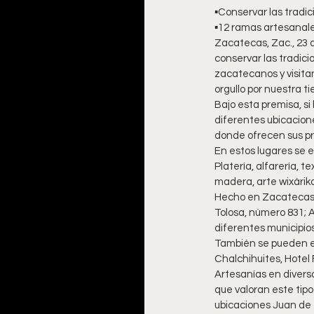
▪️Conservar las tradi
▪️12 ramas artesanal
Zacatecas, Zac., 23 
conservar las tradici
zacatecanos y visita
orgullo por nuestra ti
Bajo esta premisa, s
diferentes ubicacion
donde ofrecen sus pro
En estos lugares se 
Platería, alfarería, te
madera, arte wixárika,
Hecho en Zacatecas c
Tolosa, número 831; 
diferentes municipio
También se pueden e
Chalchihuites, Hotel 
Artesanías en diverso
que valoran este tipo
ubicaciones Juan de T