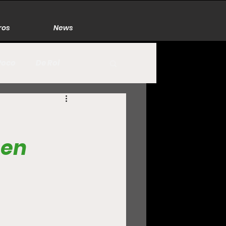
ros
News
Poco
De Rol
México
Naturaleza
 en
Zacatecas