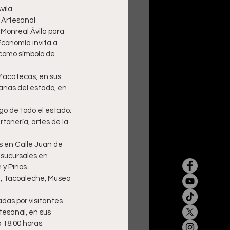
vila
 Artesanal
Monreal Ávila para 
Economía invita a 
como símbolo de 
Zacatecas, en sus 
anas del estado, en 
o de todo el estado: 
artonería, artes de la 
s en Calle Juan de 
 sucursales en 
y Pinos.
, Tacoaleche, Museo 
das por visitantes 
tesanal, en sus 
 18:00 horas. 