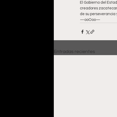
El Gobierno del Estad
creadores zacatecanos
de su perseverancia y
—ooOoo—
Entradas recientes