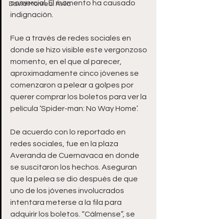
comercial. El momento ha causado 
David Monreal Ávila
indignación. 
Fue a través de redes sociales en 
donde se hizo visible este vergonzoso 
momento, en el que al parecer, 
aproximadamente cinco jóvenes se 
comenzaron a pelear a golpes por 
querer comprar los boletos para ver la 
película ‘Spider-man: No Way Home’.
De acuerdo con lo reportado en 
redes sociales, fue en la plaza 
Averanda de Cuernavaca en donde 
se suscitaron los hechos. Aseguran 
que la pelea se dio después de que 
uno de los jóvenes involucrados 
intentara meterse a la fila para 
adquirir los boletos. “Cálmense”, se 