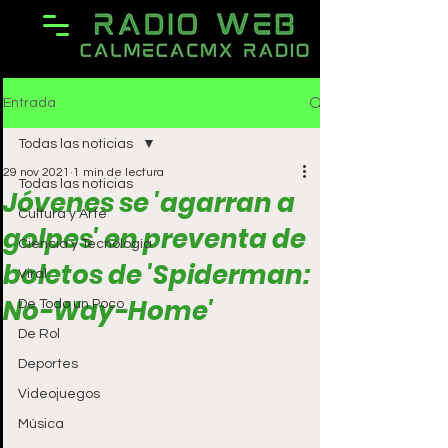
Entrada
Todas las noticias
29 nov 2021
1 min de lectura
Todas las noticias
Jóvenes se 'agarran a
Cultura y Arte
golpes' en preventa de
Ciencia y Tecnología
boletos de 'Spiderman:
Viral
No-Way-Home'
De Todo un Poco
De Rol
Deportes
Videojuegos
Música