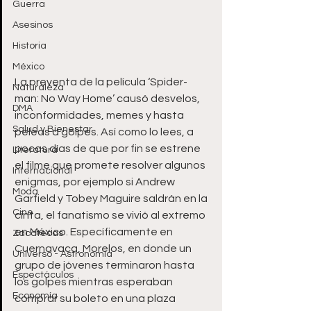
Guerra
Asesinos
Historia
México
La preventa de la película ‘Spider-
Naturaleza
man: No Way Home’ causó desvelos, 
DMA
inconformidades, memes y hasta 
Salud y Bienestar
peleas a golpes. Así como lo lees, a 
pocos días de que por fin se estrene 
Literatura
el filme que promete resolver algunos 
Internacional
enigmas, por ejemplo si Andrew 
Moda
Garfield y Tobey Maguire saldrán en la 
Cine
cinta, el fanatismo se vivió al extremo 
en México. Específicamente en 
Zacatecas
Cuernavaca, Morelos, en donde un 
Universo - Astronomía
grupo de jóvenes terminaron hasta 
Espectáculos
los golpes mientras esperaban 
Economía
comprar su boleto en una plaza 