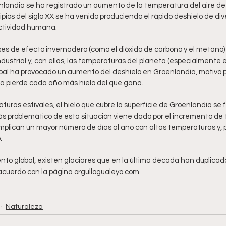
landia se ha registrado un aumento de la temperatura del aire de
ios del siglo XX se ha venido produciendo el rápido deshielo de dive
ctividad humana.
es de efecto invernadero (como el dióxido de carbono y el metan
ndustrial y, con ellas, las temperaturas del planeta (especialmente en
bal ha provocado un aumento del deshielo en Groenlandia, motivo por
la pierde cada año más hielo del que gana.
turas estivales, el hielo que cubre la superficie de Groenlandia se
ás problemático de esta situación viene dado por el incremento de 
 implican un mayor número de días al año con altas temperaturas y, 
.
nto global, existen glaciares que en la última década han duplicado
cuerdo con la página orgullogualeyo.com
Naturaleza