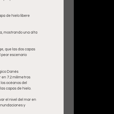
a de hielo libere 
na, mostrando una alta 
ge, que las dos capas 
 peor escenario 
ógico Danés 
 en 7.2 milímetros 
 los océanos del 
as capas de hielo.
r el nivel del mar en 
 inundaciones y 