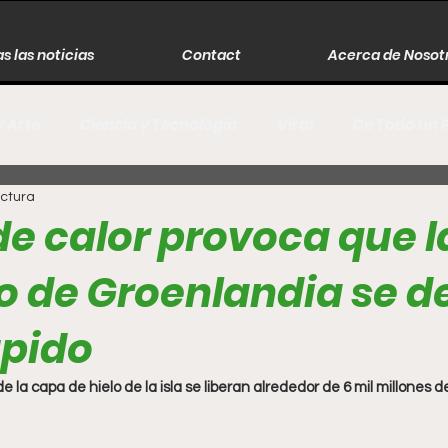
s las noticias
Contact
Acerca de Nosot
y Arte
Ciencia y Tecnología
Viral
De Todo un 
ectura
s
Música
Guerra
Asesinos
Historia
 de calor provoca que 
o de Groenlandia se de
r
Literatura
Internacional
Moda
Cine
pido
Espectáculos
Economía
David Monreal Ávila
de la capa de hielo de la isla se liberan alrededor de 6 mil millones