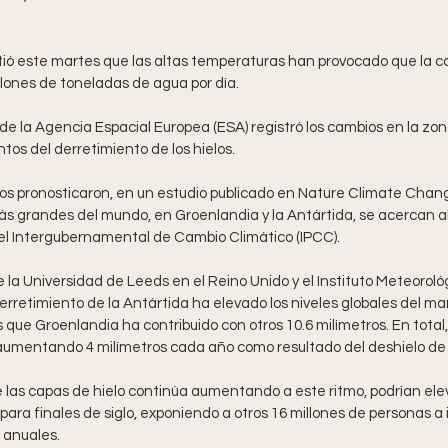
tió este martes que las altas temperaturas han provocado que la cap
llones de toneladas de agua por día.
2 de la Agencia Espacial Europea (ESA) registró los cambios en la zo
os del derretimiento de los hielos.
icos pronosticaron, en un estudio publicado en Nature Climate Chan
más grandes del mundo, en Groenlandia y la Antártida, se acercan al
el Intergubernamental de Cambio Climático (IPCC).
 la Universidad de Leeds en el Reino Unido y el Instituto Meteorol
rretimiento de la Antártida ha elevado los niveles globales del mar
que Groenlandia ha contribuido con otros 10.6 milímetros. En total,
mentando 4 milímetros cada año como resultado del deshielo de l
e las capas de hielo continúa aumentando a este ritmo, podrían eleva
para finales de siglo, exponiendo a otros 16 millones de personas a
 anuales.