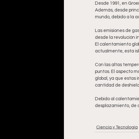
Desde 1991, en Groen
Además, desde princip
mundo, debido a la a
Las emisiones de gas
desde la revolución i
El calentamiento glo
actualmente, esta is
Con las altas tempera
puntos. El aspecto m
global, ya que estas
cantidad de deshielo
Debido al calentamie
desplazamiento, de a
Ciencia y Tecnología