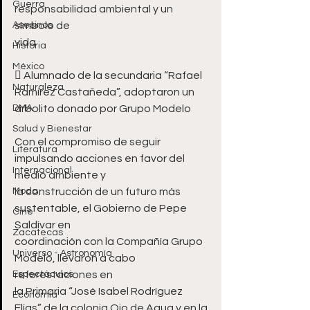
Guerra
responsabilidad ambiental y un 
Asesinos
símbolo de
vida
Historia
México
 Alumnado de la secundaria “Rafael 
Naturaleza
Ramírez Castañeda”, adoptaron un
DMA
arbolito donado por Grupo Modelo
Salud y Bienestar
Con el compromiso de seguir 
Literatura
impulsando acciones en favor del 
Internacional
medio ambiente y
Moda
la construcción de un futuro más 
sustentable, el Gobierno de Pepe 
Cine
Saldívar en
Zacatecas
coordinación con la Compañía Grupo 
Universo - Astronomía
Modelo, llevaron a cabo 
Espectáculos
reforestaciones en
la Primaria “José Isabel Rodríguez 
Economía
Elías” de la colonia Ojo de Agua y en la