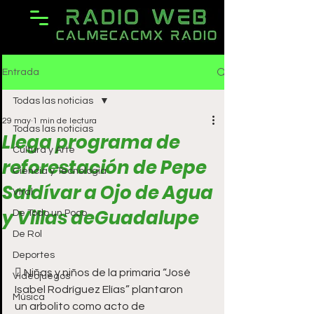
Entrada
Todas las noticias
29 may
1 min de lectura
Todas las noticias
Llega programa de
Cultura y Arte
reforestación de Pepe
Ciencia y Tecnología
Saldívar a Ojo de Agua
Viral
y Villas deGuadalupe
De Todo un Poco
De Rol
Deportes
 Niñas y niños de la primaria “José 
Videojuegos
Isabel Rodríguez Elías” plantaron
Música
un arbolito como acto de 