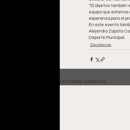
“El objetivo también 
equipo que estamos a
esperanza para el pró
En este evento tambié
Alejandro Zapata Cas
Deporte Municipal.  
Zacatecas
Entradas recientes