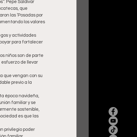
os”: Pepe Saldívar
acatecas, que 
aron las ‘Posadas por 
 fomentando los valores 
egos y actividades 
poyar para fortalecer 
los niños son de parte 
 esfuerzo de llevar 
ía que vengan con su 
ble previo a la 
sta época navideña, 
nión familiar y se 
armente sostenible, 
sociedad es que las 
n privilegio poder 
ión familiar.