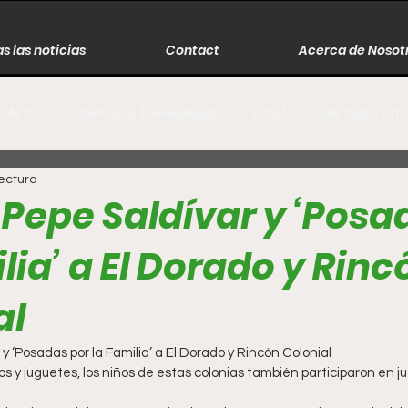
s las noticias
Contact
Acerca de Nosot
y Arte
Ciencia y Tecnología
Viral
De Todo un 
lectura
s
Música
Guerra
Asesinos
Historia
 Pepe Saldívar y ‘Posa
lia’ a El Dorado y Rinc
r
Literatura
Internacional
Moda
Cine
al
Espectáculos
Economía
David Monreal Ávila
y ‘Posadas por la Familia’ a El Dorado y Rincón Colonial