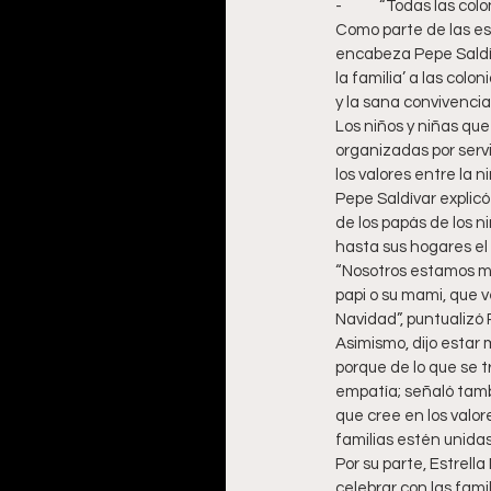
-	“Todas las co
Como parte de las es
encabeza Pepe Saldíva
la familia’ a las colo
y la sana convivencia 
Los niños y niñas que
organizadas por serv
los valores entre la n
Pepe Saldívar explicó
de los papás de los ni
hasta sus hogares el 
“Nosotros estamos mu
papi o su mami, que 
Navidad”, puntualizó 
Asimismo, dijo estar
porque de lo que se t
empatía; señaló tamb
que cree en los valor
familias estén unidas.
Por su parte, Estrell
celebrar con las famil