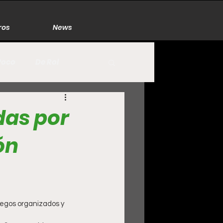
ros
News
Poco
De Rol
México
Naturaleza
das por
ón
Zacatecas