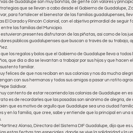
lonias de Guadalupe son muy bonitas, de gente con valores y principi
trategias que se llevan a cabo desde el Gobierno de Guadalupe, Z
r, para fortalecer el bienestar de las familias guadalupenses, llev
nias El Dorado y Rincón Colonial, con el objetivo primordial de seguir
entre las familias del Municipio.
 estuvieron presentes disfrutaron de las piñatas, así como de los ju
idores públicos guadalupenses que buscan a través de su trabajo, a
iñez.
 que los regalos y bolos que el Gobierno de Guadalupe lleva a todos 
ños, que día a día se levantan a trabajar por sus hijos y que hacen el
sustento familiar.
y felices de que nos reciban en sus colonias y nos da mucha alegr
vengan con sus hermanos y todos sus amigos a pasar un ratito agrada
Pepe Saldívar. 
 muy contento de estar recorriendo las colonias de Guadalupe en e
rata es de recordarles que las posadas son sinónimo de alegría, de u
ién que es motivo de orgullo que Guadalupe sea una ciudad famili
es y en la familia, que cree, sabe y entiende que lo principal en una 
  
a Martínez Alonso, Directora del Sistema DIF Guadalupe, dijo que es u
ias estas fechas tan especiales, donde se vive la solidaridad y la un