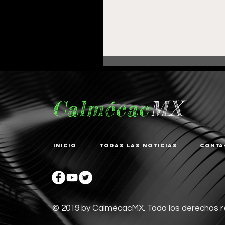
Calmécac
MX
Inicio
Todas las noticias
Conta
Fortalece Gobierno de
Pepe Saldívar la
educación en La
Zacatecana con
© 2019 by CalmécacMX. Todo los derechos 
comodato de Centro d