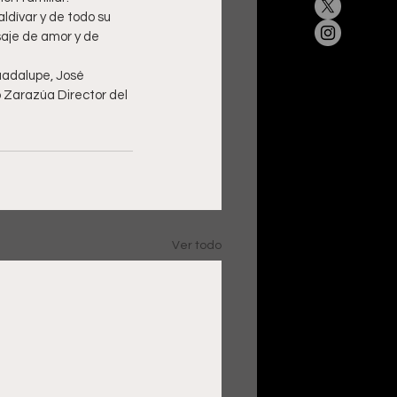
ldívar y de todo su 
aje de amor y de 
uadalupe, José 
Zarazúa Director del 
Ver todo