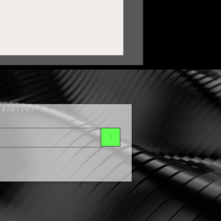
sletter
>
uardia Nacional ha sido
lave para transformar a
uadalupe: Pepe
aldívar•