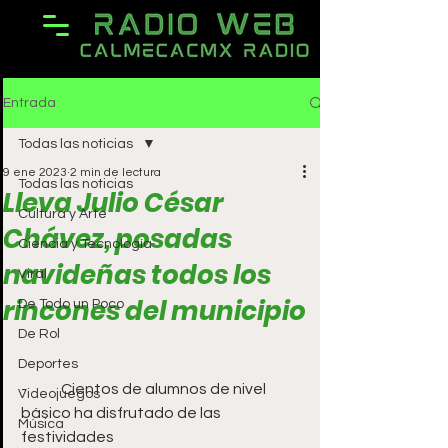
Entrada
Todas las noticias
9 ene 2023
2 min de lectura
Todas las noticias
Lleva Julio César
Cultura y Arte
Chávez, posadas
Ciencia y Tecnología
navideñas todos los
Viral
rincones del municipio
De Todo un Poco
De Rol
Deportes
-	Cientos de alumnos de nivel 
Videojuegos
básico ha disfrutado de las 
Música
festividades 