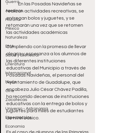
Guerra
-	En las Posadas Navideñas se 
Asesinos
realizan actividades recreativas, se 
entregan bolos y juguetes, y se 
Historia
retomarán una vez que se retomen 
México
las actividades académicas
Naturaleza
DMA
Cumpliendo con la promesa de llevar 
alegría y esperanza a los alumnos de 
Salud y Bienestar
las diferentes instituciones 
Literatura
educativas del Municipio a través de 
Internacional
Posadas Navideñas, el personal del 
Moda
Ayuntamiento de Guadalupe, que 
encabeza Julio César Chávez Padilla, 
Cine
ha recorrido decenas de instituciones 
Zacatecas
educativas con la entrega de bolos y 
Universo - Astronomía
juguetes para miles de estudiantes 
Espectáculos
de nivel básico.
Economía
Es el caso de alumnos de las Primarias 