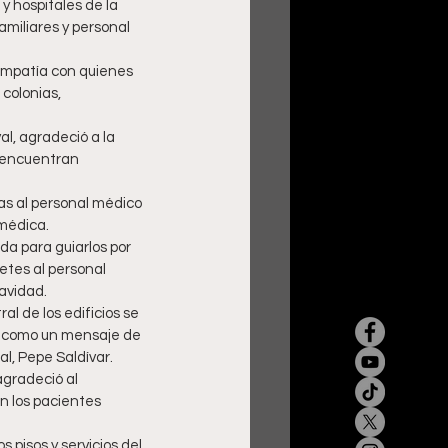
y hospitales de la 
miliares y personal 
empatía con quienes 
 colonias, 
al, agradeció a la 
 encuentran 
as al personal médico 
 médica.
da para guiarlos por 
etes al personal 
avidad.
al de los edificios se 
sí como un mensaje de 
l, Pepe Saldívar. 
agradeció al 
n los pacientes 
 pisos y servicios del 