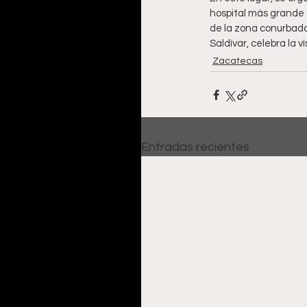
hospital más grande d
de la zona conurbada
Saldívar, celebra la 
Zacatecas
Entradas recientes