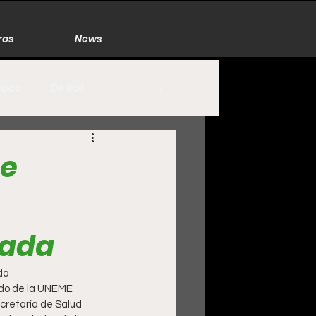
ros
News
Poco
De Rol
México
Naturaleza
pe
Zacatecas
bada
da 
ecretaría de Salud 