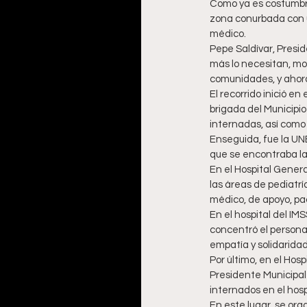
Como ya es costumbre,
zona conurbada con u
médico.
Pepe Saldívar, Presi
más lo necesitan, moti
comunidades, y ahora 
El recorrido inició en
brigada del Municipi
internadas, así como
Enseguida, fue la UN
que se encontraba la
En el Hospital Genera
las áreas de pediatrí
médico, de apoyo, pa
En el hospital del IMS
concentró el personal
empatía y solidaridad
Por último, en el Hos
Presidente Municipal
internados en el hosp
En este lugar, se orga