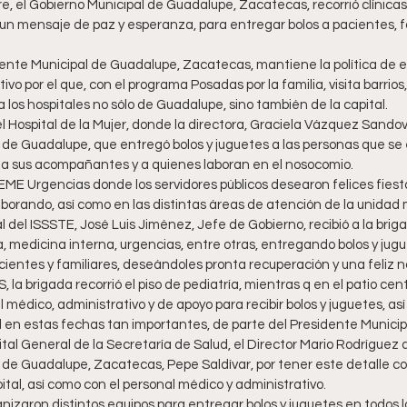
 el Gobierno Municipal de Guadalupe, Zacatecas, recorrió clínicas 
n mensaje de paz y esperanza, para entregar bolos a pacientes, fa
dente Municipal de Guadalupe, Zacatecas, mantiene la política de 
vo por el que, con el programa Posadas por la familia, visita barrios,
los hospitales no sólo de Guadalupe, sino también de la capital.
 el Hospital de la Mujer, donde la directora, Graciela Vázquez Sandov
o de Guadalupe, que entregó bolos y juguetes a las personas que se
 a sus acompañantes y a quienes laboran en el nosocomio. 
EME Urgencias donde los servidores públicos desearon felices fiest
borando, así como en las distintas áreas de atención de la unidad
l del ISSSTE, José Luis Jiménez, Jefe de Gobierno, recibió a la briga
a, medicina interna, urgencias, entre otras, entregando bolos y jugu
cientes y familiares, deseándoles pronta recuperación y una feliz n
S, la brigada recorrió el piso de pediatría, mientras q en el patio centr
 médico, administrativo y de apoyo para recibir bolos y juguetes, a
 en estas fechas tan importantes, de parte del Presidente Municipa
pital General de la Secretaría de Salud, el Director Mario Rodríguez 
 de Guadalupe, Zacatecas, Pepe Saldívar, por tener este detalle co
ital, así como con el personal médico y administrativo. 
nizaron distintos equipos para entregar bolos y juguetes en todos los