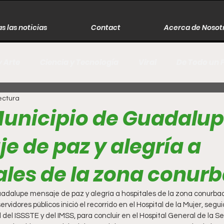
s las noticias
Contact
Acerca de Nosot
y Arte
Ciencia y Tecnología
Viral
De Todo un 
ectura
s
Música
Guerra
Asesinos
Historia
Municipio de Guadalu
e de paz y alegría a
r
Literatura
Internacional
Moda
Cine
ales de la zona conur
Espectáculos
Economía
David Monreal Ávila
uadalupe mensaje de paz y alegría a hospitales de la zona conurba
l del ISSSTE y del IMSS, para concluir en el Hospital General de la S