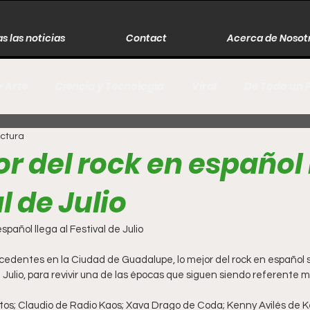
s las noticias
Contact
Acerca de Nosot
y Arte
Ciencia y Tecnología
Viral
De Todo un 
ectura
s
Música
Guerra
Asesinos
Historia
r del rock en español 
l de Julio
r
Literatura
Internacional
Moda
Cine
spañol llega al Festival de Julio
Espectáculos
Economía
David Monreal Ávila
edentes en la Ciudad de Guadalupe, lo mejor del rock en español se 
de Julio, para revivir una de las épocas que siguen siendo referente m
tos; Claudio de Radio Kaos; Xava Drago de Coda; Kenny Avilés de Ke