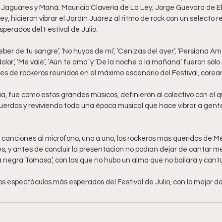
 Jaguares y Maná; Mauricio Clavería de La Ley; Jorge Guevara de El
ey, hicieron vibrar el Jardín Juárez al ritmo de rock con un selecto r
perados del Festival de Julio.
‘Beber de tu sangre’, ‘No huyas de mí’, ‘Cenizas del ayer’, ‘Persiana A
l dolor’, ‘Me vale’, ‘Aún te amo’ y ‘De la noche a la mañana’ fueron sólo
es de rockeros reunidos en el máximo escenario del Festival, corea
a, fue como estos grandes músicos, definieron al colectivo con el 
erdos y reviviendo toda una época musical que hace vibrar a gente
 canciones al micrófono, uno a uno, los rockeros más queridos de Mé
, y antes de concluir la presentación no podían dejar de cantar mel
 ‘La negra Tomasa’, con las que no hubo un alma que no bailara y cant
os espectáculos más esperados del Festival de Julio, con lo mejor de