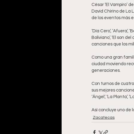
César ‘El Vampiro’ de
David Chirino de La L
de los eventos más es
‘Día Cero’, ‘Afuera’, 
Boliviano’, ‘El son de
canciones que los mil
Como una gran famili
ciudad moviendo recu
generaciones.
Con turnos de cuatro
sus mejores canciones
‘Ángel’, ‘La Planta’,
Así concluye uno de l
Zacatecas