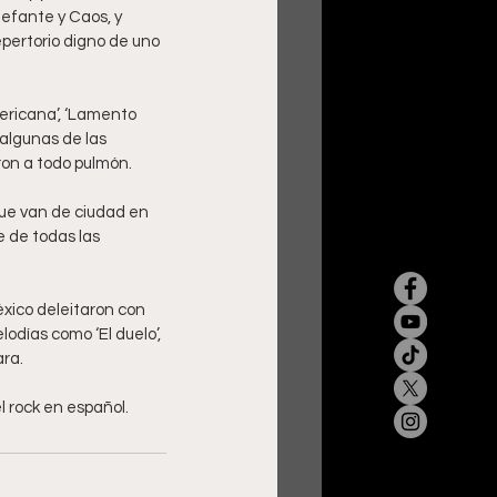
efante y Caos, y 
epertorio digno de uno 
mericana’, ‘Lamento 
 algunas de las 
ron a todo pulmón.
que van de ciudad en 
 de todas las 
xico deleitaron con 
odías como ‘El duelo’, 
ara.
l rock en español.