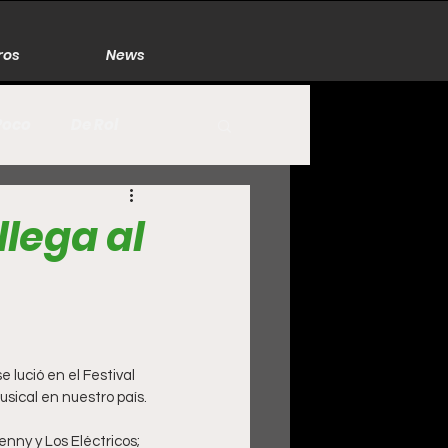
ros
News
Poco
De Rol
México
Naturaleza
llega al
Zacatecas
lució en el Festival 
usical en nuestro país.
nny y Los Eléctricos; 