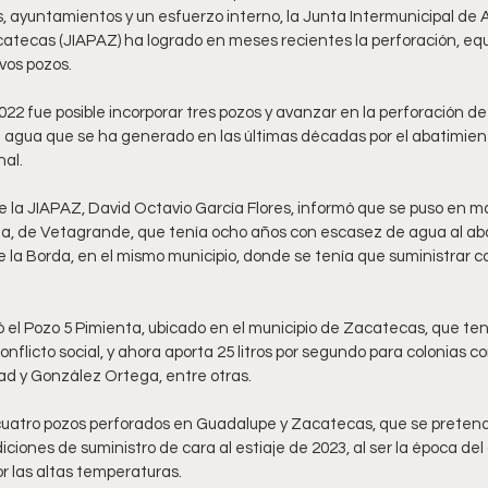
s, ayuntamientos y un esfuerzo interno, la Junta Intermunicipal de 
catecas (JIAPAZ) ha logrado en meses recientes la perforación, eq
vos pozos.
 2022 fue posible incorporar tres pozos y avanzar en la perforación d
de agua que se ha generado en las últimas décadas por el abatimient
nal.
e la JIAPAZ, David Octavio García Flores, informó que se puso en m
, de Vetagrande, que tenía ocho años con escasez de agua al abat
la Borda, en el mismo municipio, donde se tenía que suministrar con
 el Pozo 5 Pimienta, ubicado en el municipio de Zacatecas, que ten
flicto social, y ahora aporta 25 litros por segundo para colonias co
idad y González Ortega, entre otras.
 cuatro pozos perforados en Guadalupe y Zacatecas, que se prete
iciones de suministro de cara al estiaje de 2023, al ser la época de
 las altas temperaturas.