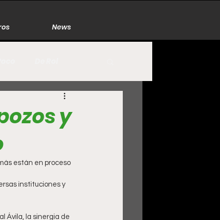
ros
News
Poco
De Rol
México
Naturaleza
 pozos y
o
Zacatecas
 más están en proceso 
rsas instituciones y 
Ávila, la sinergia de 