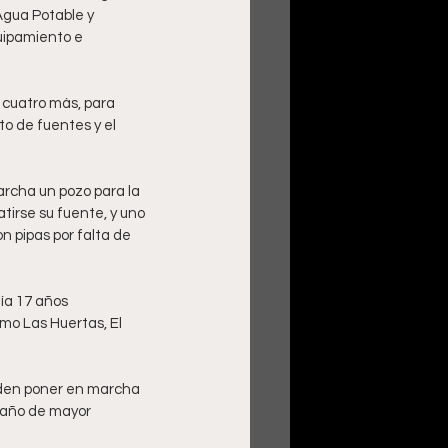
Agua Potable y 
uipamiento e 
e cuatro más, para 
o de fuentes y el 
archa un pozo para la 
irse su fuente, y uno 
 pipas por falta de 
ía 17 años 
mo Las Huertas, El 
nden poner en marcha 
l año de mayor 