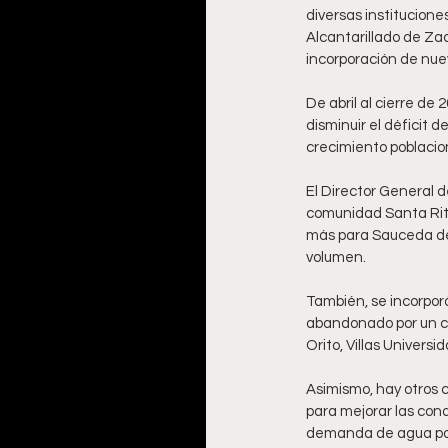
diversas institucione
Alcantarillado de Za
incorporación de nue
De abril al cierre de
disminuir el déficit 
crecimiento poblacio
El Director General d
comunidad Santa Rita
más para Sauceda de 
volumen.
También, se incorporó
abandonado por un con
Orito, Villas Univers
Asimismo, hay otros
para mejorar las cond
demanda de agua por