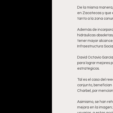
De la misma manera, 
en Zacatecas y que e
tanto a la zona conu
Además de incorporar 
hidráulicas obsoleta
tener mayor alcance,
Infraestructura Socia
David Octavio García 
para lograr mejores 
estratégicos.
Tal es el caso del r
conjunto, benefician 
Charbel, por mencion
Asimismo, se han reha
mejora en la imagen; 
usuarios, a estas ac