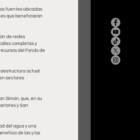
os fuentes ubicadas 
nes que beneficiarán 
ión de redes 
alles completas y 
recursos del Fondo de 
raestructura actual 
en sectores 
n Simón, que, en su 
epetates y San 
ad del agua y una 
eficio de las y los 