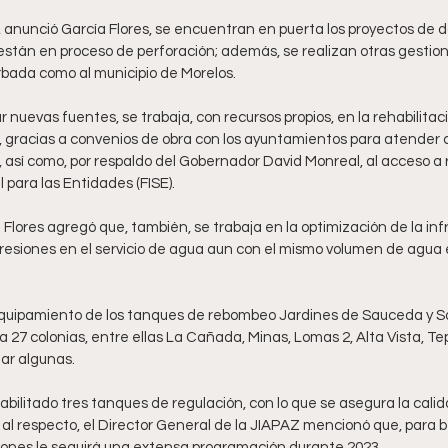
anunció García Flores, se encuentran en puerta los proyectos de d
stán en proceso de perforación; además, se realizan otras gestio
rbada como al municipio de Morelos.
nuevas fuentes, se trabaja, con recursos propios, en la rehabilitac
s, gracias a convenios de obra con los ayuntamientos para atender c
 así como, por respaldo del Gobernador David Monreal, al acceso a 
l para las Entidades (FISE).
Flores agregó que, también, se trabaja en la optimización de la inf
presiones en el servicio de agua aun con el mismo volumen de agua 
eequipamiento de los tanques de rebombeo Jardines de Sauceda y Sa
a 27 colonias, entre ellas La Cañada, Minas, Lomas 2, Alta Vista, T
ar algunas.
bilitado tres tanques de regulación, con lo que se asegura la calid
al respecto, el Director General de la JIAPAZ mencionó que, para ben
ciones le seguirá una extensa programación durante 2023.