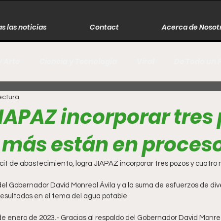
s las noticias
Contact
Acerca de Nosot
y Arte
Ciencia y Tecnología
Viral
De Todo un 
ectura
s
Música
Guerra
Asesinos
Historia
JIAPAZ incorporar tres
 más están en proces
r
Literatura
Internacional
Moda
Cine
cit de abastecimiento, logra JIAPAZ incorporar tres pozos y cuatro
Espectáculos
Economía
David Monreal Ávila
 del Gobernador David Monreal Ávila y a la suma de esfuerzos de dive
esultados en el tema del agua potable 
e enero de 2023.- Gracias al respaldo del Gobernador David Monreal 