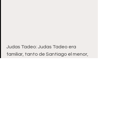
Judas Tadeo: Judas Tadeo era 
familiar, tanto de Santiago el menor, 
como del propio Jesús, a quien 
también se parecía físicamente.Se le 
suele representar sosteniendo un 
medallón con el rostro de Jesús y 
también con un palo en la mano, en 
alusión a su martirio. 
Mateo: Junto a Juan, Mateo es el otro 
apóstol evangelista. Trabajó como 
recaudador de impuestos, pero dejó 
su empleo y sus bienes para seguir a 