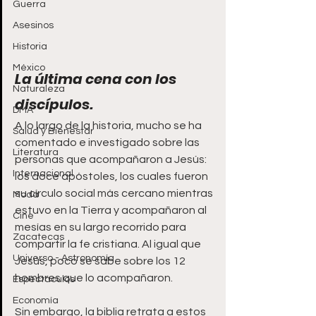
Guerra
Asesinos
Historia
México
La última cena con los 
Naturaleza
discípulos.
DMA
A lo largo de la historia, mucho se ha 
Salud y Bienestar
comentado e investigado sobre las 
Literatura
personas que acompañaron a Jesús: 
Internacional
los doce apóstoles, los cuales fueron 
su círculo social más cercano mientras 
Moda
estuvo en la Tierra y acompañaron al 
Cine
mesías en su largo recorrido para 
Zacatecas
compartir la fe cristiana. Al igual que 
Universo - Astronomía
Jesús, poco se sabe sobre los 12 
hombres que lo acompañaron. 
Espectáculos
Economía
Sin embargo, la biblia retrata a estos 