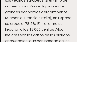
sus vecinos europeos. Si el ritmo de 
comercialización se duplica en las 
grandes economías del continente 
(Alemania, Francia o Italia), en España 
se crece al 78,5%. En total, no se 
llegaron a las 18.000 ventas. Algo 
mejores son los datos de los híbridos 
enchufables, que han pasado de las 
7.400 entregas en 2019 a más de 
23.000 en 2020. Se trata de un 
incremento del 213%, más cercano a 
la media europea del 262%, según 
datos recogidos por la Asociación de 
Constructores Europeos de 
Automóviles (
ACEA
).