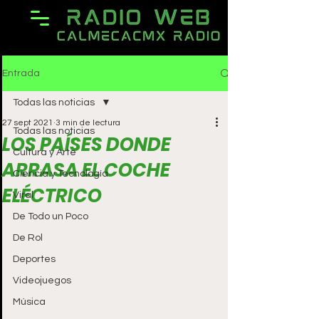
Entrada
Todas las noticias
27 sept 2021
3 min de lectura
Todas las noticias
LOS PAÍSES DONDE
Cultura y Arte
ARRASA EL COCHE
Ciencia y Tecnología
ELÉCTRICO
Viral
De Todo un Poco
De Rol
Deportes
Videojuegos
Música