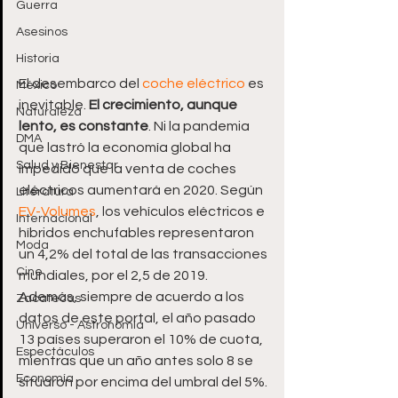
Guerra
Asesinos
Historia
El desembarco del 
coche eléctrico
 es 
México
inevitable. 
El crecimiento, aunque 
Naturaleza
lento, es constante
. Ni la pandemia 
DMA
que lastró la economía global ha 
Salud y Bienestar
impedido que la venta de coches 
eléctricos aumentará en 2020. Según 
Literatura
EV-Volumes
, los vehículos eléctricos e 
Internacional
híbridos enchufables representaron 
Moda
un 4,2% del total de las transacciones 
Cine
mundiales, por el 2,5 de 2019. 
Además, siempre de acuerdo a los 
Zacatecas
datos de este portal, el año pasado 
Universo - Astronomía
13 países superaron el 10% de cuota, 
Espectáculos
mientras que un año antes solo 8 se 
Economía
situaron por encima del umbral del 5%. 