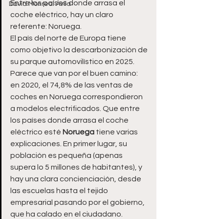
Entre los países donde arrasa el 
David Monreal Ávila
coche eléctrico, hay un claro 
referente: Noruega.
El país del norte de Europa tiene 
como objetivo la descarbonización de 
su parque automovilístico en 2025. 
Parece que van por el buen camino: 
en 2020, el 74,8% de las ventas de 
coches en Noruega correspondieron 
a modelos electrificados. Que entre 
los países donde arrasa el coche 
eléctrico esté 
Noruega
 tiene varias 
explicaciones. En primer lugar, su 
población es pequeña (apenas 
supera lo 5 millones de habitantes), y 
hay una clara concienciación, desde 
las escuelas hasta el tejido 
empresarial pasando por el gobierno, 
que ha calado en el ciudadano.