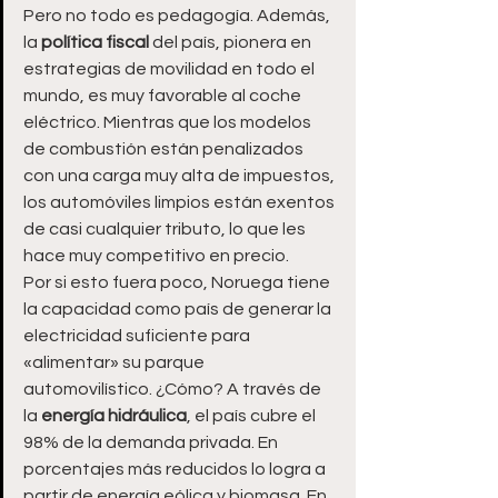
Pero no todo es pedagogía. Además, 
la
 política fiscal 
del país, pionera en 
estrategias de movilidad en todo el 
mundo, es muy favorable al coche 
eléctrico. Mientras que los modelos 
de combustión están penalizados 
con una carga muy alta de impuestos, 
los automóviles limpios están exentos 
de casi cualquier tributo, lo que les 
hace muy competitivo en precio.
Por si esto fuera poco, Noruega tiene 
la capacidad como país de generar la 
electricidad suficiente para 
«alimentar» su parque 
automovilístico. ¿Cómo? A través de 
la 
energía hidráulica
, el país cubre el 
98% de la demanda privada. En 
porcentajes más reducidos lo logra a 
partir de energía eólica y biomasa. En 