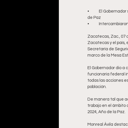
•	El Gobernador se reunió con Esthela Damián Peralta, en el marco de la Mesa Estatal de Construcción 
de Paz 
•	Intercambiar
Zacatecas, Zac., 07 d
Zacatecas y el país, 
Secretaría de Seguri
marco de la Mesa Est
El Gobernador dio a 
funcionaria federal i
todas las acciones e
población.
De manera tal que ac
trabajo en el ámbito 
2024, Año de la Paz. 
Monreal Ávila destac