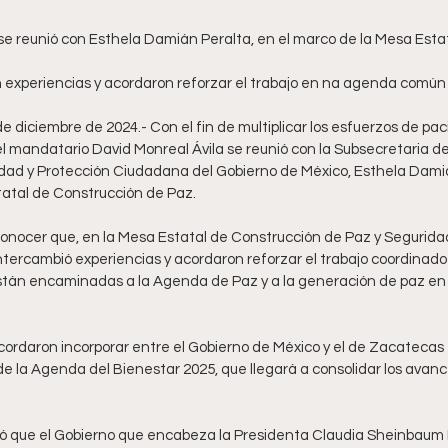
on experiencias y acordaron reforzar el trabajo en na agenda común
e diciembre de 2024.- Con el fin de multiplicar los esfuerzos de pac
el mandatario David Monreal Ávila se reunió con la Subsecretaria de
dad y Protección Ciudadana del Gobierno de México, Esthela Damián
atal de Construcción de Paz. 
conocer que, en la Mesa Estatal de Construcción de Paz y Seguridad
ntercambió experiencias y acordaron reforzar el trabajo coordinado 
stán encaminadas a la Agenda de Paz y a la generación de paz en b
ordaron incorporar entre el Gobierno de México y el de Zacateca
de la Agenda del Bienestar 2025, que llegará a consolidar los avanc
ó que el Gobierno que encabeza la Presidenta Claudia Sheinbaum 