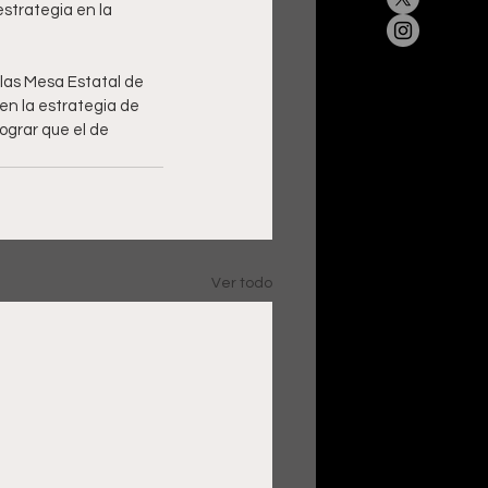
strategia en la 
las Mesa Estatal de 
en la estrategia de 
ograr que el de 
Ver todo