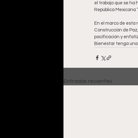
el trabajo que se ha 
República Mexicana “l
En el marco de esta 
Construcción de Paz, 
pacificación y enfati
Bienestar tenga una
Entradas recientes