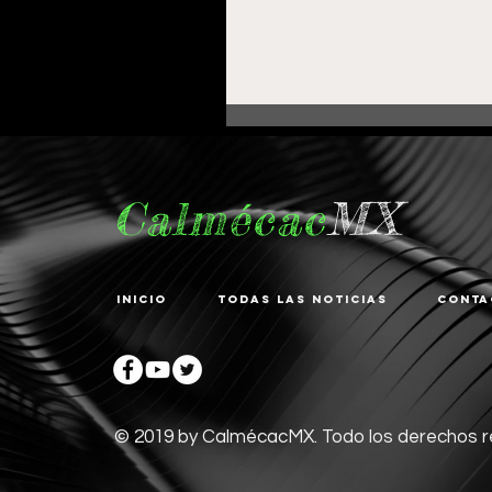
Calmécac
MX
Inicio
Todas las noticias
Conta
Fortalece Gobierno de
Pepe Saldívar la
educación en La
Zacatecana con
© 2019 by CalmécacMX. Todo los derechos 
comodato de Centro d
Bienestar