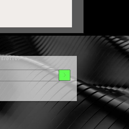
sletter
>
ortalece Zacatecas lazos
on Oaxaca mediante
ermanamiento Cultural
umbo al Festival de Día
e Muertos 2026