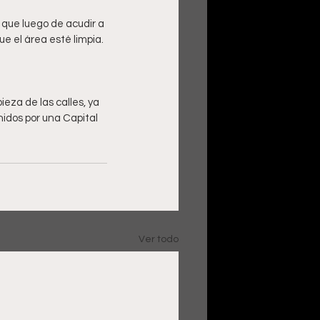
que luego de acudir a 
ieza de las calles, ya 
nidos por una Capital 
Ver todo