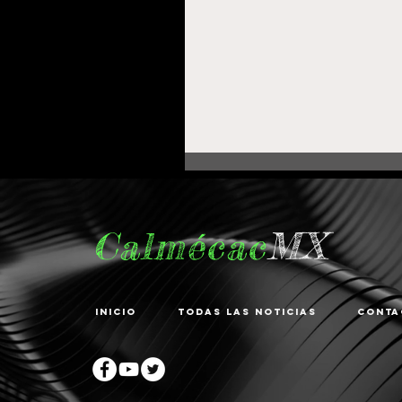
Calmécac
MX
Inicio
Todas las noticias
Conta
Fortalece Gobierno de
Pepe Saldívar la
educación en La