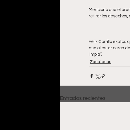
Mencionó que el área
Félix Carrillo explicó
que al estar cerca de
limpia”.
Zacatecas
Entradas recientes