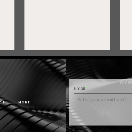
New
Email
ct
More
Gobierno de Pepe Saldívar
G
y grupo FEMSA generan
c
más de 3 mil empleos en
G