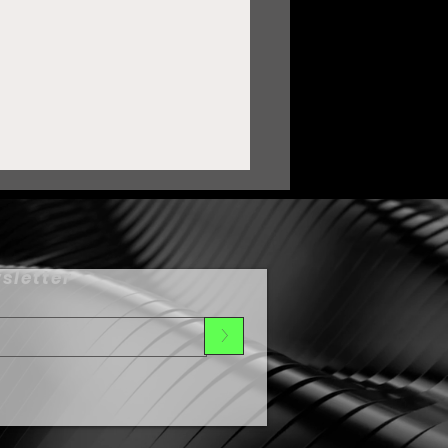
sletter
>
uardia Nacional ha sido
lave para transformar a
uadalupe: Pepe