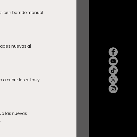
alicen barrido manual 
dades nuevas al 
a cubrir las rutas y 
 a las nuevas 