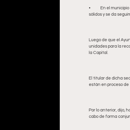
•	En el municipio existen siete tianguis que se instalan cada semana, en donde se recolectan los residuos 
Luego de que el Ayun
unidades para la reco
El titular de dicha se
Por lo anterior, dijo