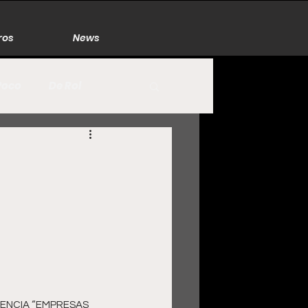
ros
News
Poco
De Rol
México
Naturaleza
A
Zacatecas
ENCIA “EMPRESAS 