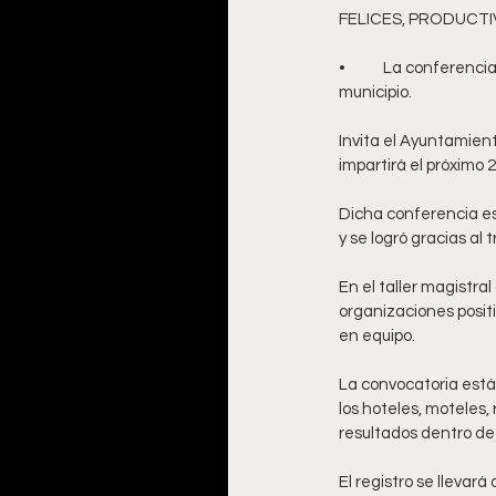
FELICES, PRODUCTI
•	La conferencia está dirigida a estudiantes, comerciantes y prestadores de servicios turísticos del 
municipio.
Invita el Ayuntamient
impartirá el próximo 
Dicha conferencia est
y se logró gracias al 
En el taller magistra
organizaciones positi
en equipo. 
La convocatoria está 
los hoteles, moteles
resultados dentro de 
El registro se llevar