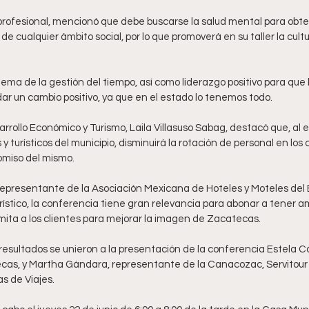
 profesional, mencionó que debe buscarse la salud mental para obt
de cualquier ámbito social, por lo que promoverá en su taller la cultu
tema de la gestión del tiempo, así como liderazgo positivo para que 
r un cambio positivo, ya que en el estado lo tenemos todo. 
rrollo Económico y Turismo, Laila Villasuso Sabag, destacó que, al e
 turísticos del municipio, disminuirá la rotación de personal en los c
miso del mismo. 
, representante de la Asociación Mexicana de Hoteles y Moteles del
urístico, la conferencia tiene gran relevancia para abonar a tener a
smita a los clientes para mejorar la imagen de Zacatecas. 
resultados se unieron a la presentación de la conferencia Estela C
cas, y Martha Gándara, representante de la Canacozac, Servitour y
 de Viajes. 