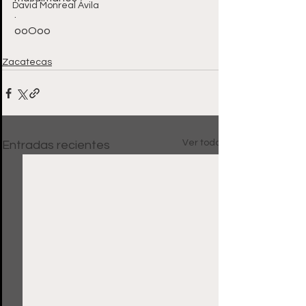
David Monreal Ávila
. 
ooOoo
Zacatecas
Ver todo
Entradas recientes