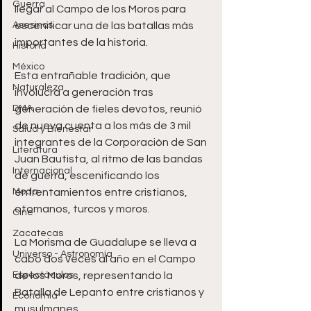
Guerra
llegar al Campo de los Moros para 
Asesinos
escenificar una de las batallas más 
importantes de la historia.
Historia
México
Esta entrañable tradición, que 
Naturaleza
involucra a generación tras 
DMA
generación de fieles devotos, reunió 
de nueva cuenta a los más de 3 mil 
Salud y Bienestar
integrantes de la Corporación de San 
Literatura
Juan Bautista, al ritmo de las bandas 
Internacional
de guerra, escenificando los 
Moda
enfrentamientos entre cristianos, 
otomanos, turcos y moros.
Cine
Zacatecas
La Morisma de Guadalupe se lleva a 
Universo - Astronomía
cabo dos veces al año en el Campo 
Espectáculos
de los Moros, representando la 
Batalla de Lepanto entre cristianos y 
Economía
musulmanes