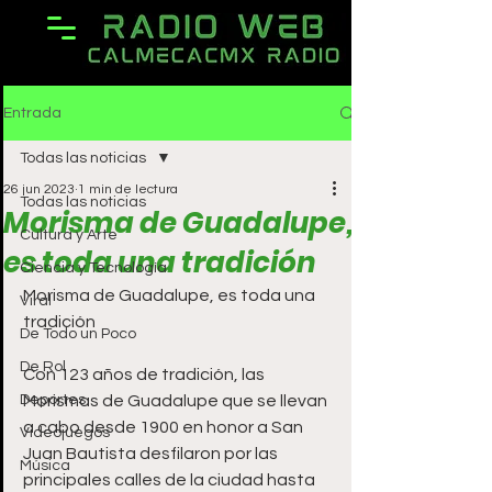
Entrada
Todas las noticias
26 jun 2023
1 min de lectura
Todas las noticias
Morisma de Guadalupe,
Cultura y Arte
es toda una tradición
Ciencia y Tecnología
Morisma de Guadalupe, es toda una 
Viral
tradición 
De Todo un Poco
De Rol
Con 123 años de tradición, las 
Deportes
Morismas de Guadalupe que se llevan 
a cabo desde 1900 en honor a San 
Videojuegos
Juan Bautista desfilaron por las 
Música
principales calles de la ciudad hasta 