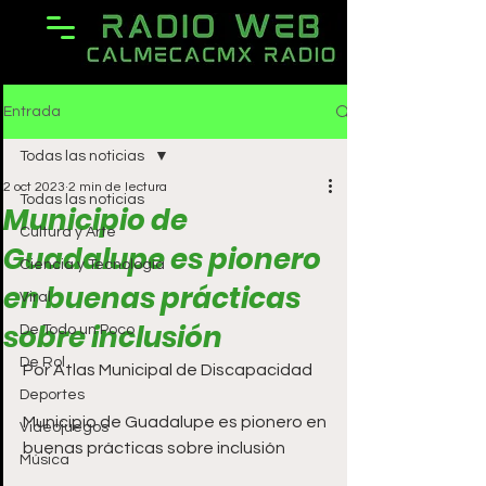
Entrada
Todas las noticias
2 oct 2023
2 min de lectura
Todas las noticias
Municipio de
Cultura y Arte
Guadalupe es pionero
Ciencia y Tecnología
en buenas prácticas
Viral
sobre inclusión
De Todo un Poco
De Rol
Por Atlas Municipal de Discapacidad
Deportes
Municipio de Guadalupe es pionero en 
Videojuegos
buenas prácticas sobre inclusión
Música