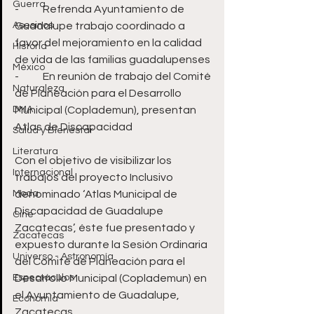
Guerra
-	Refrenda Ayuntamiento de 
Asesinos
Guadalupe trabajo coordinado a 
favor del mejoramiento en la calidad 
Historia
de vida de las familias guadalupenses
México
-	En reunión de trabajo del Comité 
Naturaleza
de Planeación para el Desarrollo 
DMA
Municipal (Coplademun), presentan 
Atlas de Discapacidad 
Salud y Bienestar
Literatura
Con el objetivo de visibilizar los 
Internacional
trabajos del proyecto Inclusivo 
Moda
denominado ‘Atlas Municipal de 
Discapacidad de Guadalupe 
Cine
Zacatecas’, éste fue presentado y 
Zacatecas
expuesto durante la Sesión Ordinaria 
Universo - Astronomía
del Comité de Planeación para el 
Espectáculos
Desarrollo Municipal (Coplademun) en 
el Ayuntamiento de Guadalupe, 
Economía
Zacatecas.