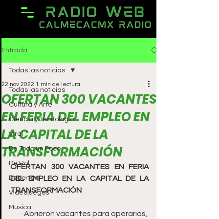
Entrada
Todas las noticias
22 nov 2022
1 min de lectura
Todas las noticias
OFERTAN 300 VACANTES
Cultura y Arte
EN FERIA DEL EMPLEO EN
Ciencia y Tecnología
LA CAPITAL DE LA
Viral
TRANSFORMACIÓN
De Todo un Poco
De Rol
OFERTAN 300 VACANTES EN FERIA 
Deportes
DEL EMPLEO EN LA CAPITAL DE LA 
TRANSFORMACIÓN 
Videojuegos
Música
· Abrieron vacantes para operarios, 