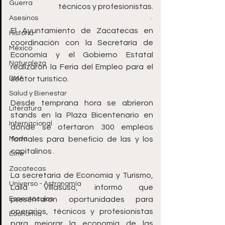
Guerra
técnicos y profesionistas.
Asesinos
· 
El Ayuntamiento de Zacatecas en 
Historia
coordinación con la Secretaría de 
México
Economía y el Gobierno Estatal 
Naturaleza
realizaron la Feria del Empleo para el 
DMA
sector turístico.
Salud y Bienestar
Desde temprana hora se abrieron 
Literatura
stands en la Plaza Bicentenario en 
Internacional
donde se ofertaron 300 empleos 
Moda
formales para beneficio de las y los 
capitalinos .
Cine
Zacatecas
La secretaria de Economía y Turismo, 
Universo - Astronomía
Laila Villasuso, informó que 
Espectáculos
presentaron oportunidades para 
operarios, técnicos y profesionistas 
Economía
para mejorar la economía de las 