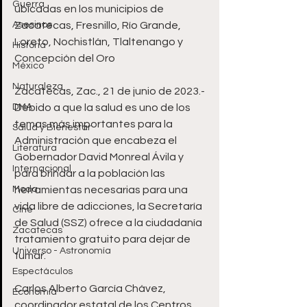
Guerra
ubicadas en los municipios de 
Asesinos
Zacatecas, Fresnillo, Río Grande, 
Loreto, Nochistlán, Tlaltenango y 
Historia
Concepción del Oro
México
Naturaleza
Zacatecas, Zac., 21 de junio de 2023.- 
DMA
Debido a que la salud es uno de los 
temas más importantes para la 
Salud y Bienestar
Administración que encabeza el 
Literatura
Gobernador David Monreal Ávila y 
Internacional
para brindar a la población las 
Moda
herramientas necesarias para una 
vida libre de adicciones, la Secretaría 
Cine
de Salud (SSZ) ofrece a la ciudadanía 
Zacatecas
tratamiento gratuito para dejar de 
Universo - Astronomía
fumar.
Espectáculos
Carlos Alberto García Chávez, 
Economía
coordinador estatal de los Centros 