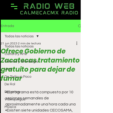
Entrada
Todas las noticias
21 jun 2023
2 min de lectura
Todas las noticias
Ofrece Gobierno de
Cultura y Arte
Zacatecas tratamiento
Ciencia y Tecnología
gratuito para dejar de
Viral
fumar
De Todo un Poco
De Rol
Deportes
▪️El programa está compuesto por 10 
sesiones semanales de 
Videojuegos
aproximadamente una hora cada una
Música
▪️Existen siete unidades CECOSAMA, 