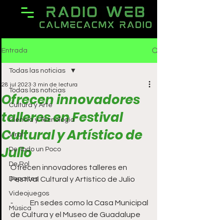
Entrada
Todas las noticias
28 jul 2023
3 min de lectura
Todas las noticias
Ofrecen innovadores
Cultura y Arte
talleres en Festival
Ciencia y Tecnología
Cultural y Artístico de
Viral
Julio
De Todo un Poco
De Rol
Ofrecen innovadores talleres en 
Deportes
Festival Cultural y Artístico de Julio
Videojuegos
-	En sedes como la Casa Municipal 
Música
de Cultura y el Museo de Guadalupe 