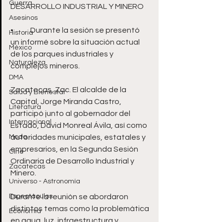
Guerra
DESARROLLO INDUSTRIAL Y MINERO
Asesinos
•	Durante la sesión se presentó 
Historia
un informé sobre la situación actual 
México
de los parques industriales y 
Naturaleza
complejos mineros.
DMA
Zacatecas, Zac. El alcalde de la 
Salud y Bienestar
Capital, Jorge Miranda Castro, 
Literatura
participó junto al gobernador del 
Internacional
Estado, David Monreal Ávila, así como 
Moda
autoridades municipales, estatales y 
empresarios, en la Segunda Sesión 
Cine
Ordinaria de Desarrollo Industrial y 
Zacatecas
Minero. 
Universo - Astronomía
Espectáculos
Durante la reunión se abordaron 
distintos temas como la problemática 
Economía
en agua, luz, infraestructura y 