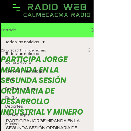
Entrada
Todas las noticias
28 jul 2023
1 min de lectura
Todas las noticias
PARTICIPA JORGE
Cultura y Arte
MIRANDA EN LA
Ciencia y Tecnología
SEGUNDA SESIÓN
Viral
ORDINARIA DE
De Todo un Poco
De Rol
DESARROLLO
Deportes
INDUSTRIAL Y MINERO
Videojuegos
PARTICIPA JORGE MIRANDA EN LA 
Música
SEGUNDA SESIÓN ORDINARIA DE 