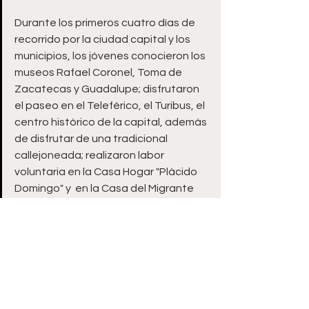
Durante los primeros cuatro días de 
recorrido por la ciudad capital y los 
municipios, los jóvenes conocieron los 
museos Rafael Coronel, Toma de 
Zacatecas y Guadalupe; disfrutaron 
el paseo en el Teleférico, el Turibus, el 
centro histórico de la capital, además 
de disfrutar de una tradicional 
callejoneada; realizaron labor 
voluntaria en la Casa Hogar "Plácido 
Domingo" y  en la Casa del Migrante 
"Sembrando Esperanzas", 
promoviendo cada lugar, a través de 
sus redes sociales.
—ooOoo—