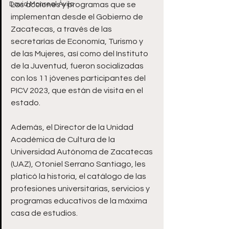
David Monreal Ávila
Las acciones y programas que se 
implementan desde el Gobierno de 
Zacatecas, a través de las 
secretarías de Economía, Turismo y 
de las Mujeres, así como del Instituto 
de la Juventud, fueron socializadas 
con los 11 jóvenes participantes del 
PICV 2023, que están de visita en el 
estado.
Además, el Director de la Unidad 
Académica de Cultura de la 
Universidad Autónoma de Zacatecas 
(UAZ), Otoniel Serrano Santiago, les 
platicó la historia, el catálogo de las 
profesiones universitarias, servicios y 
programas educativos de la máxima 
casa de estudios.