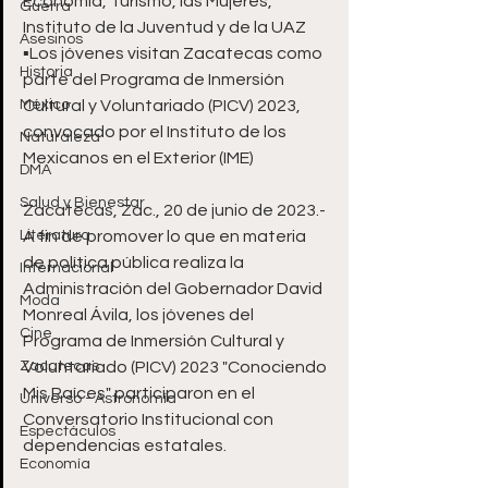
Economía, Turismo, las Mujeres, 
Guerra
Instituto de la Juventud y de la UAZ
Asesinos
▪️Los jóvenes visitan Zacatecas como 
Historia
parte del Programa de Inmersión 
México
Cultural y Voluntariado (PICV) 2023, 
convocado por el Instituto de los 
Naturaleza
Mexicanos en el Exterior (IME)
DMA
Salud y Bienestar
Zacatecas, Zac., 20 de junio de 2023.- 
Literatura
A fin de promover lo que en materia 
de política pública realiza la 
Internacional
Administración del Gobernador David 
Moda
Monreal Ávila, los jóvenes del 
Cine
Programa de Inmersión Cultural y 
Zacatecas
Voluntariado (PICV) 2023 "Conociendo 
Mis Raíces" participaron en el 
Universo - Astronomía
Conversatorio Institucional con 
Espectáculos
dependencias estatales.
Economía