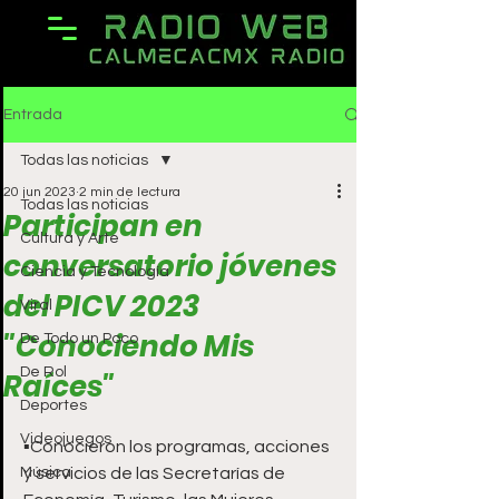
Entrada
Todas las noticias
20 jun 2023
2 min de lectura
Todas las noticias
Participan en
Cultura y Arte
conversatorio jóvenes
Ciencia y Tecnología
del PICV 2023
Viral
"Conociendo Mis
De Todo un Poco
De Rol
Raíces"
Deportes
Videojuegos
▪️Conocieron los programas, acciones 
Música
y servicios de las Secretarías de 