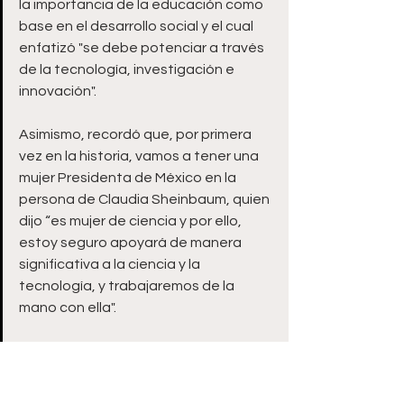
la importancia de la educación como 
base en el desarrollo social y el cual 
enfatizó "se debe potenciar a través 
de la tecnología, investigación e 
innovación".
Asimismo, recordó que, por primera 
vez en la historia, vamos a tener una 
mujer Presidenta de México en la 
persona de Claudia Sheinbaum, quien 
dijo “es mujer de ciencia y por ello, 
estoy seguro apoyará de manera 
significativa a la ciencia y la 
tecnología, y trabajaremos de la 
mano con ella".
Más tarde, Pepe Saldívar se reunió 
con universitarios, ante quienes 
refrendó su visión de ser un gobierno 