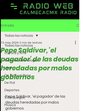
Entrada
Todas las noticias
15 may 2024
3 min de lectura
Todas las noticias
Pepe Saldívar, ‘el
Cultura y Arte
pagador’ de las deudas
Ciencia y Tecnología
heredadas por malos
Viral
gobiernos
De Todo un Poco
De Rol
Deportes
Pepe Saldívar, ‘el pagador’ de las 
Videojuegos
deudas heredadas por malos 
Música
gobiernos 