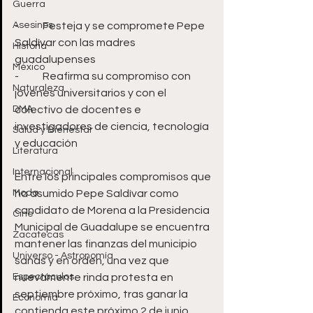
Guerra
Asesinos
-	Festeja y se compromete Pepe 
Saldívar con las madres 
Historia
guadalupenses
México
-	Reafirma su compromiso con 
Naturaleza
jóvenes universitarios y con el 
DMA
colectivo de docentes e 
investigadores de ciencia, tecnología 
Salud y Bienestar
y educación
Literatura
Internacional
Entre los principales compromisos que 
Moda
ha asumido Pepe Saldívar como 
candidato de Morena a la Presidencia 
Cine
Municipal de Guadalupe se encuentra 
Zacatecas
mantener las finanzas del municipio 
Universo - Astronomía
sanas y en orden, una vez que 
Espectáculos
nuevamente rinda protesta en 
septiembre próximo, tras ganar la 
Economía
contienda este próximo 2 de junio.