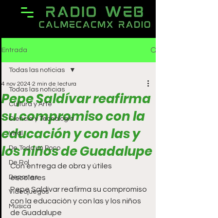
Entrada
Todas las noticias
4 nov 2024
2 min de lectura
Todas las noticias
Pepe Saldívar reafirma
Cultura y Arte
su compromiso con la
Ciencia y Tecnología
educación y con las y
Viral
los niños de Guadalupe
De Todo un Poco
De Rol
Con entrega de obra y útiles 
Deportes
escolares
Pepe Saldívar reafirma su compromiso 
Videojuegos
con la educación y con las y los niños 
Música
de Guadalupe