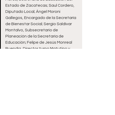
Estado de Zacatecas; Saul Cordero, 
Diputado Local; Ángel Moroni 
Gallegos, Encargado de la Secretaría 
de Bienestar Social; Sergio Saldívar 
Montalvo, Subsecretario de 
Planeación de la Secretaría de 
Educación; Felipe de Jesús Monreal 
Buendía, Director turno Matutino y 
Fredy Javier Tovar Esparza, Director 
turno Vespertino.
Zacatecas
Ver todo
Entradas recientes