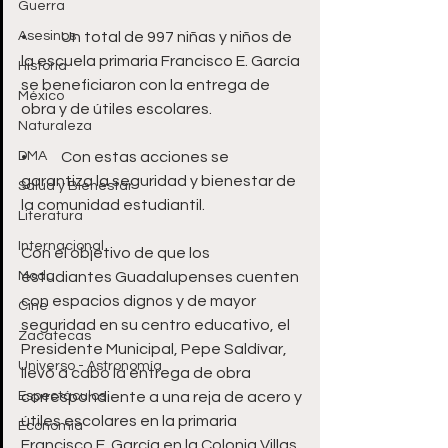
Guerra
Asesinos
•	Un total de 997 niñas y niños de 
la escuela primaria Francisco E. García 
Historia
se beneficiaron con la entrega de 
México
obra y de útiles escolares.
Naturaleza
DMA
•	Con estas acciones se 
garantiza la seguridad y bienestar de 
Salud y Bienestar
la comunidad estudiantil.
Literatura
Internacional
Con el objetivo de que los 
Moda
estudiantes Guadalupenses cuenten 
con espacios dignos y de mayor 
Cine
seguridad en su centro educativo, el 
Zacatecas
Presidente Municipal, Pepe Saldívar, 
Universo - Astronomía
llevó a cabo la entrega de obra 
Espectáculos
correspondiente a una reja de acero y 
útiles escolares en la primaria 
Economía
Francisco E. García en la Colonia Villas 