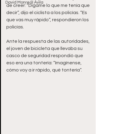
David Monreal Ávila
de creer: “Dígame lo que me tenía que 
decir”, dijo el ciclista a los policías. “Es 
que vas muy rápido”, respondieron los 
policías. 
Ante la respuesta de las autoridades, 
el joven de bicicleta que llevaba su 
casco de seguridad respondió que 
eso era una tontería: “Imagínense, 
cómo voy a ir rápido, qué tontería”. 