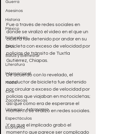
Guerra
Asesinos
Historia
Fue a través de redes sociales en 
México
donde se viralizó el video en el que un 
Naturaleza
ciclista fue detenido por andar en su 
bicicleta con exceso de velocidad por 
DMA
policías de tránsito de Tuxtla 
Salud y Bienestar
Gutiérrez, Chiapas. 
Literatura
Internacional
De acuerdo con lo revelado, el 
conductor de bicicleta fue detenido 
Moda
por circular a exceso de velocidad por 
Cine
policías que viajaban en motocicletas; 
Zacatecas
así que como era de esperarse el 
Universo - Astronomía
momento se viralizó en redes sociales.
Espectáculos
Y es que el implicado grabó el 
Economía
momento que parece ser complicado 