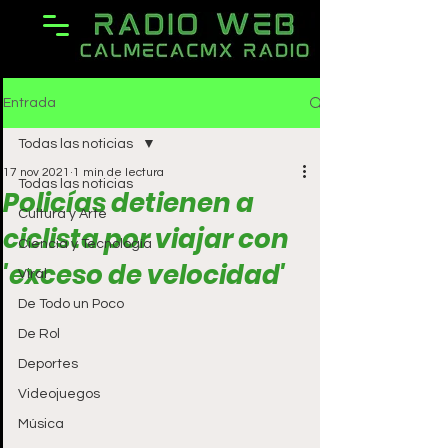
Entrada
Todas las noticias
17 nov 2021
1 min de lectura
Todas las noticias
Policías detienen a
Cultura y Arte
ciclista por viajar con
Ciencia y Tecnología
'exceso de velocidad'
Viral
De Todo un Poco
De Rol
Deportes
Videojuegos
Música