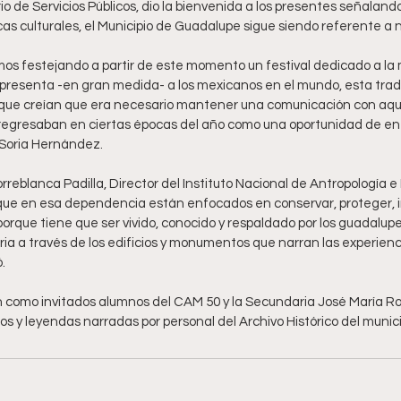
 de Servicios Públicos, dio la bienvenida a los presentes señalando
icas culturales, el Municipio de Guadalupe sigue siendo referente a ni
s festejando a partir de este momento un festival dedicado a la
epresenta -en gran medida- a los mexicanos en el mundo, esta tradi
que creían que era necesario mantener una comunicación con aque
regresaban en ciertas épocas del año como una oportunidad de en
ó Soria Hernández.
rreblanca Padilla, Director del Instituto Nacional de Antropología e 
ue en esa dependencia están enfocados en conservar, proteger, inv
“porque tiene que ser vivido, conocido y respaldado por los guadalup
oria a través de los edificios y monumentos que narran las experienc
ó.
ron como invitados alumnos del CAM 50 y la Secundaria José María Ro
tos y leyendas narradas por personal del Archivo Histórico del munici