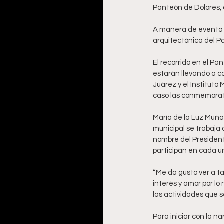
Panteón de Dolores, 
A manera de evento in
arquitectónica del P
El recorrido en el Pa
estarán llevando a ca
Juárez y el Instituto
caso las conmemorati
María de la Luz Muñoz
municipal se trabaja 
nombre del Presidente
participan en cada un
“Me da gusto ver a ta
interés y amor por lo 
las actividades que s
Para iniciar con la n