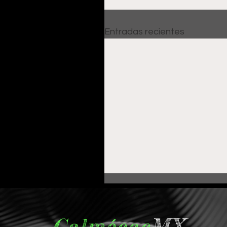
Entradas recientes
Calmécac
MX