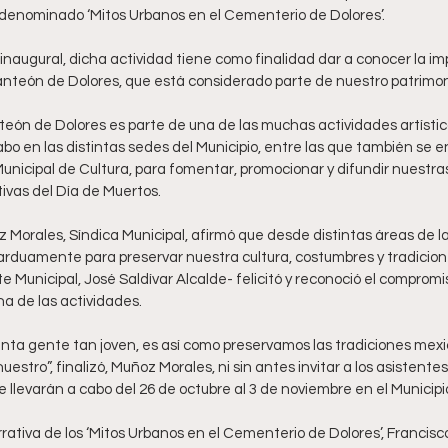
denominado ‘Mitos Urbanos en el Cementerio de Dolores’.
augural, dicha actividad tiene como finalidad dar a conocer la imp
anteón de Dolores, que está considerado parte de nuestro patrimoni
nteón de Dolores es parte de una de las muchas actividades artística
bo en las distintas sedes del Municipio, entre las que también se e
 Municipal de Cultura, para fomentar, promocionar y difundir nuestras
vas del Día de Muertos.
 Morales, Síndica Municipal, afirmó que desde distintas áreas de l
arduamente para preservar nuestra cultura, costumbres y tradicione
 Municipal, José Saldívar Alcalde- felicitó y reconoció el compromi
a de las actividades.
nta gente tan joven, es así como preservamos las tradiciones mexic
nuestro”, finalizó, Muñoz Morales, ni sin antes invitar a los asistente
e llevarán a cabo del 26 de octubre al 3 de noviembre en el Municip
arrativa de los ‘Mitos Urbanos en el Cementerio de Dolores’, Francisco