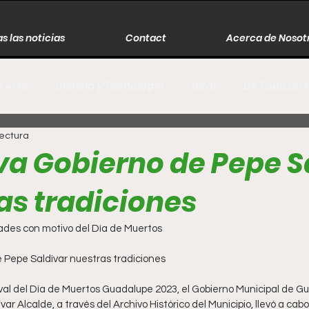
s las noticias
Contact
Acerca de Nosot
y Arte
Ciencia y Tecnología
Viral
De Todo un 
lectura
s
Música
Guerra
Asesinos
Historia
va Gobierno de Pepe S
as tradiciones
r
Literatura
Internacional
Moda
Cine
dades con motivo del Día de Muertos
Espectáculos
Economía
David Monreal Ávila
 Pepe Saldívar nuestras tradiciones
ival del Día de Muertos Guadalupe 2023, el Gobierno Municipal de G
ar Alcalde, a través del Archivo Histórico del Municipio, llevó a cabo 