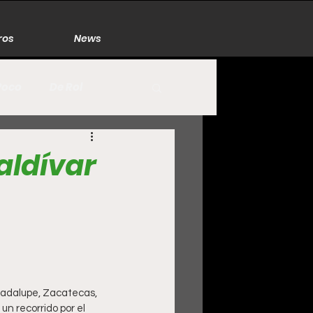
ros
News
Poco
De Rol
México
Naturaleza
aldívar
Zacatecas
uadalupe, Zacatecas, 
un recorrido por el 