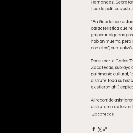
Hernández, Secretario
tipo de políticas públ
“En Guadalupe estamo
característica que r
grupos indígenas por
habían muerto, pero 
con ellos”, puntualiz
Por su parte Carlos To
Zacatecas, subrayó q
patrimonio cultural, 
disfrute toda su hist
existieron ahí”, explic
Al recorrido asistie
disfrutaron de los mi
Zacatecas