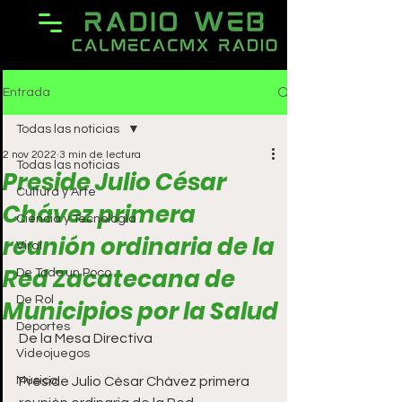
Entrada
Todas las noticias
2 nov 2022
3 min de lectura
Todas las noticias
Preside Julio César
Cultura y Arte
Chávez primera
Ciencia y Tecnología
reunión ordinaria de la
Viral
Red Zacatecana de
De Todo un Poco
De Rol
Municipios por la Salud
Deportes
De la Mesa Directiva
Videojuegos
Música
Preside Julio César Chávez primera 