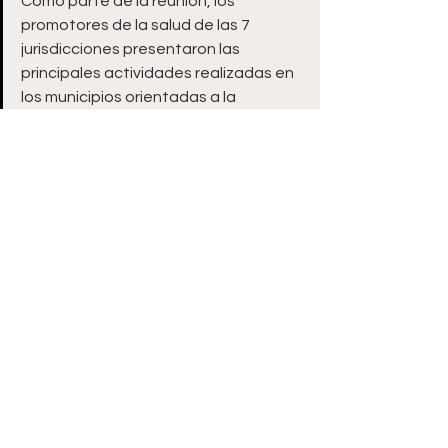
Como parte de la reunión, los 
promotores de la salud de las 7 
jurisdicciones presentaron las 
principales actividades realizadas en 
los municipios orientadas a la 
prevención, destacando las pruebas 
de VIH realizadas a jóvenes y 
adolescentes, así como la 
esterilización de perros y gatos, y la 
prevención de embarazos en 
adolescentes.
Además de revisar los temas 
pendientes y las áreas de 
oportunidad en todas las 
jurisdicciones y municipios, acordaron 
las fechas de las próximas reuniones, 
tanto de la Mesa Directiva como de 
todos los alcaldes de Zacatecas.