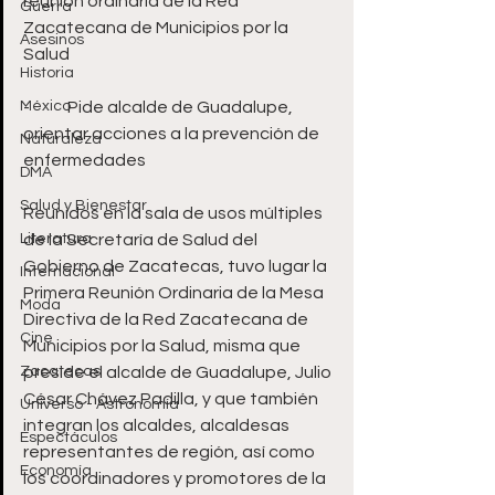
reunión ordinaria de la Red 
Guerra
Zacatecana de Municipios por la 
Asesinos
Salud 
Historia
México
-	Pide alcalde de Guadalupe, 
orientar acciones a la prevención de 
Naturaleza
enfermedades 
DMA
Salud y Bienestar
Reunidos en la sala de usos múltiples 
Literatura
de la Secretaría de Salud del 
Gobierno de Zacatecas, tuvo lugar la 
Internacional
Primera Reunión Ordinaria de la Mesa 
Moda
Directiva de la Red Zacatecana de 
Cine
Municipios por la Salud, misma que 
Zacatecas
preside el alcalde de Guadalupe, Julio 
César Chávez Padilla, y que también 
Universo - Astronomía
integran los alcaldes, alcaldesas 
Espectáculos
representantes de región, así como 
Economía
los coordinadores y promotores de la 