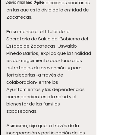
David Monreal Ávila
salud de las 7 jurisdicciones sanitarias 
en las que está dividida la entidad de 
Zacatecas.
En su mensaje, el titular de la 
Secretaría de Salud del Gobierno del 
Estado de Zacatecas, Uswaldo 
Pinedo Barrios, explicó que la finalidad 
es dar seguimiento oportuno a las 
estrategias de prevención, y para 
fortalecerlas -a través de 
colaboración- entre los 
Ayuntamientos y las dependencias 
correspondientes a la salud y el 
bienestar de las familias 
zacatecanas. 
Asimismo, dijo que, a través de la 
incorporación y participación de los 