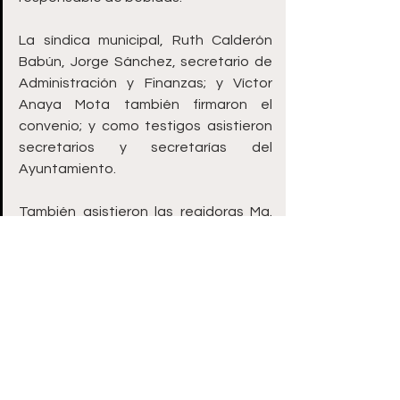
La síndica municipal, Ruth Calderón 
Babún, Jorge Sánchez, secretario de 
Administración y Finanzas; y Víctor 
Anaya Mota también firmaron el 
convenio; y como testigos asistieron 
secretarios y secretarías del 
Ayuntamiento.
También asistieron las regidoras Ma. 
De Lourdes Delgadillo, Luzma Mellado, 
Salma Cruz, Óscar Martínez, Samuel 
Reveles y Carlo Magno Lara.
Zacatecas