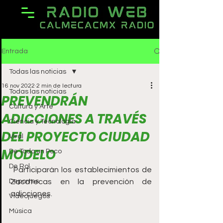
Entrada
Todas las noticias
16 nov 2022
2 min de lectura
Todas las noticias
PREVENDRÁN
Cultura y Arte
ADICCIONES A TRAVÉS
Ciencia y Tecnología
DEL PROYECTO CIUDAD
Viral
MODELO
De Todo un Poco
De Rol
 Participarán los establecimientos de 
Deportes
Zacatecas en la prevención de 
adicciones. 
Videojuegos
Música