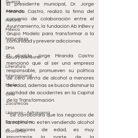
Guerra
El presidente municipal, Dr. Jorge 
Asesinos
Miranda Castro, realizó la firma del 
convenio de colaboración entre el 
Historia
Ayuntamiento, la fundación Ab InBev y 
México
Grupo Modelo para transformar a la 
Naturaleza
comunidad y prevenir adicciones. 
DMA
El alcalde Jorge Miranda Castro 
Salud y Bienestar
mencionó que al ser una empresa 
Literatura
responsable, promueven su política 
Internacional
de cero venta de alcohol a menores 
Moda
de edad, además se busca disminuir la 
cantidad de accidentes en la Capital 
Cine
de la Transformación.
Zacatecas
Universo - Astronomía
 “Se corroborará que los negocios de 
Espectáculos
la capital no estén vendiendo alcohol 
a menores de edad, es muy 
Economía
importante la parte de la 