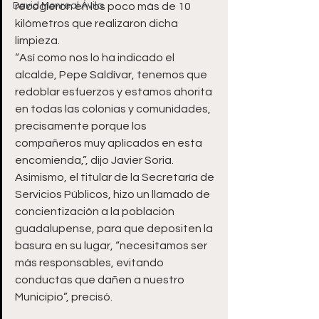
David Monreal Ávila
recogieron en los poco más de 10 
kilómetros que realizaron dicha 
limpieza.
“Así como nos lo ha indicado el 
alcalde, Pepe Saldívar, tenemos que 
redoblar esfuerzos y estamos ahorita 
en todas las colonias y comunidades, 
precisamente porque los 
compañeros muy aplicados en esta 
encomienda,”, dijo Javier Soria.
Asimismo, el titular de la Secretaría de 
Servicios Públicos, hizo un llamado de 
concientización a la población 
guadalupense, para que depositen la 
basura en su lugar, “necesitamos ser 
más responsables, evitando 
conductas que dañen a nuestro 
Municipio”, precisó.