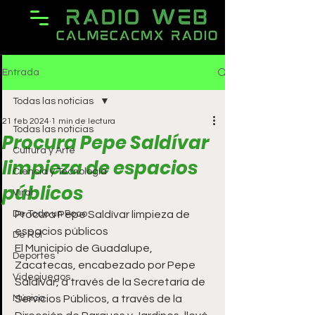
Entrada
Todas las noticias
21 feb 2024
1 min de lectura
Todas las noticias
Procura Pepe Saldívar
Cultura y Arte
limpieza de espacios
Ciencia y Tecnología
públicos
Viral
De Todo un Poco
Procura Pepe Saldívar limpieza de 
espacios públicos 
De Rol
El Municipio de Guadalupe, 
Deportes
Zacatecas, encabezado por Pepe 
Videojuegos
Saldívar, a través de la Secretaría de 
Música
Servicios Públicos, a través de la 