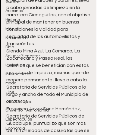
Dirección de Parques y Jardines, llevó 
Guerra
a cabo jornadas de limpieza en la 
Asesinos
carretera Cieneguitas, con el objetivo 
Historia
principal de mantener en buenas 
México
condiciones la vialidad para 
seguridad de los automovilistas y 
Naturaleza
transeúntes.
DMA
Siendo Mina Azul, La Comarca, La 
Salud y Bienestar
Zacatecana y Paseo Real, las 
Literatura
colonias que se benefician con estas 
jornadas de limpieza, mismas que -de 
Internacional
manera permanente- lleva a cabo la 
Moda
Secretaría de Servicios Públicos a lo 
Cine
largo y ancho de todo el Municipio de 
Zacatecas
Guadalupe.
Francisco Javier Soria Hernández, 
Universo - Astronomía
Secretario de Servicios Públicos de 
Espectáculos
Guadalupe, puntualizó que son más 
Economía
de 10 toneladas de basura las que se 