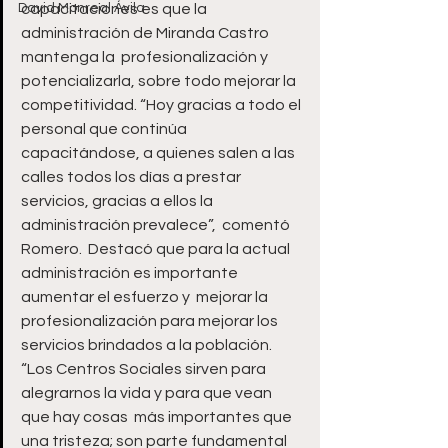
David Monreal Ávila
capacitaciones es que la 
administración de Miranda Castro 
mantenga la  profesionalización y 
potencializarla, sobre todo mejorar la 
competitividad. “Hoy gracias a todo el 
personal que continúa 
capacitándose, a quienes salen a las  
calles todos los días a prestar 
servicios, gracias a ellos la 
administración prevalece”,  comentó 
Romero.  Destacó que para la actual 
administración es importante 
aumentar el esfuerzo y  mejorar la 
profesionalización para mejorar los 
servicios brindados a la población.  
“Los Centros Sociales sirven para 
alegrarnos la vida y para que vean 
que hay cosas  más importantes que 
una tristeza; son parte fundamental 