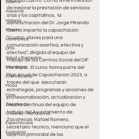
Miranda Castro. Con la firme intención 
Guerra
de mejorar la prestación de servicios 
Asesinos
a las y los capitalinos,  la 
Historia
administración del Dr. Jorge Miranda 
México
Castro impartió la capacitación 
“Cuatro  claves para una 
Naturaleza
comunicación asertiva, efectiva y 
DMA
afectiva”, dirigida al equipo de  
Salud y Bienestar
trabajo de los Centros Social del DIF 
Literatura
Municipal.  El curso forma parte del 
Plan Anual de Capacitación 2023, a 
Internacional
través del que  ejecutarán 
Moda
estrategias, programas y acciones de 
Cine
profesionalización, actualización y  
Zacatecas
mejora continua del equipo de 
trabajo del Ayuntamiento de 
Universo - Astronomía
Zacatecas. Rafael Romero, 
Espectáculos
secretario técnico, mencionó que el 
Economía
objetivo primordial de las  