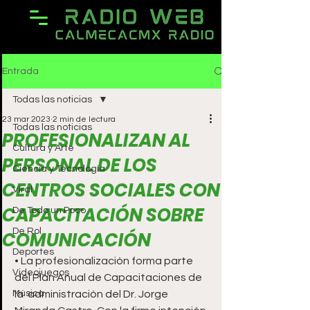
Entrada
Todas las noticias
23 mar 2023
2 min de lectura
Todas las noticias
PROFESIONALIZAN AL
Cultura y Arte
PERSONAL DE LOS
Ciencia y Tecnología
CENTROS SOCIALES CON
Viral
CAPACITACIÓN SOBRE
De Todo un Poco
De Rol
COMUNICACIÓN
Deportes
• La profesionalización forma parte 
Videojuegos
del Plan Anual de Capacitaciones de 
Música
la  administración del Dr. Jorge 