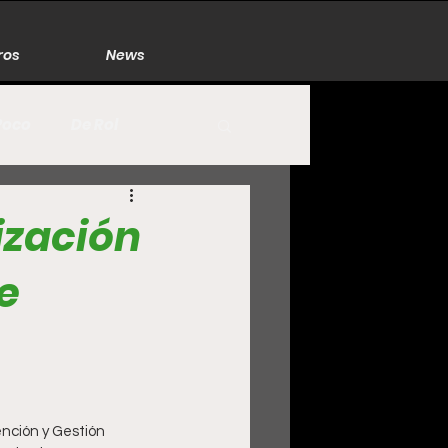
ros
News
Poco
De Rol
México
Naturaleza
lización
e
Zacatecas
nción y Gestión 