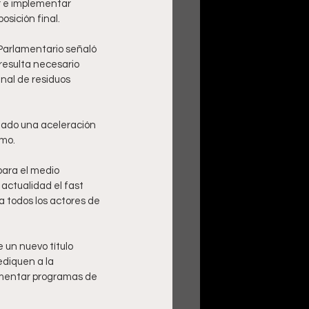
r e implementar 
osición final.
Parlamentario señaló 
resulta necesario 
nal de residuos 
tado una aceleración 
mo. 
ara el medio 
actualidad el fast 
 todos los actores de 
 un nuevo título 
ediquen a la 
ementar programas de 