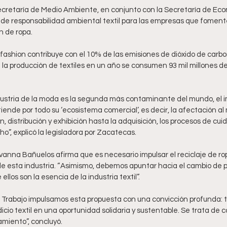
ecretaría de Medio Ambiente, en conjunto con la Secretaría de Ec
de responsabilidad ambiental textil para las empresas que fomenten 
n de ropa. 
fashion contribuye con el 10% de las emisiones de dióxido de carbon
la producción de textiles en un año se consumen 93 mil millones de
dustria de la moda es la segunda más contaminante del mundo, el 
tiende por todo su ‘ecosistema comercial’, es decir, la afectación a
 distribución y exhibición hasta la adquisición, los procesos de cuid
o”, explicó la legisladora por Zacatecas.
anna Bañuelos afirma que es necesario impulsar el reciclaje de ropa
e esta industria. “Asimismo, debemos apuntar hacia el cambio de 
llos son la esencia de la industria textil”. 
l Trabajo impulsamos esta propuesta con una convicción profunda: t
cio textil en una oportunidad solidaria y sustentable. Se trata de c
miento”, concluyó.  