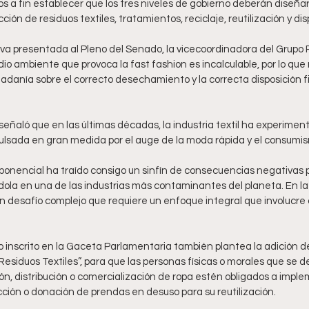
uos a fin establecer que los tres niveles de gobierno deberán diseña
ón de residuos textiles, tratamientos, reciclaje, reutilización y disp
iva presentada al Pleno del Senado, la vicecoordinadora del Grupo 
io ambiente que provoca la fast fashion es incalculable, por lo que 
dadanía sobre el correcto desechamiento y la correcta disposición fi
ñaló que en las últimas décadas, la industria textil ha experimen
ulsada en gran medida por el auge de la moda rápida y el consumis
ponencial ha traído consigo un sinfín de consecuencias negativas p
ola en una de las industrias más contaminantes del planeta. En la 
n desafío complejo que requiere un enfoque integral que involucre a
 
o inscrito en la Gaceta Parlamentaria también plantea la adición de
siduos Textiles”, para que las personas físicas o morales que se d
ón, distribución o comercialización de ropa estén obligados a impl
ción o donación de prendas en desuso para su reutilización. 