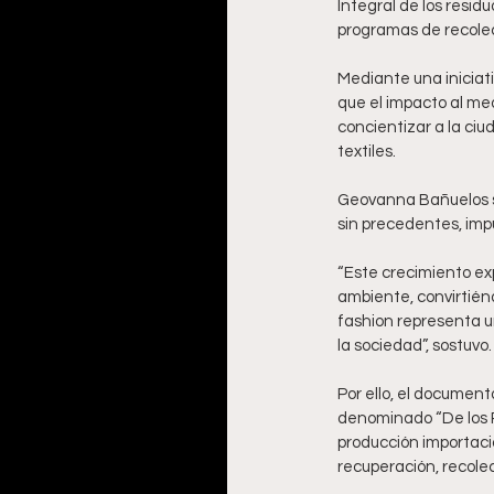
Integral de los resid
programas de recolecci
Mediante una iniciat
que el impacto al med
concientizar a la ciu
textiles.
Geovanna Bañuelos se
sin precedentes, imp
“Este crecimiento ex
ambiente, convirtiénd
fashion representa u
la sociedad”, sostuvo.
Por ello, el document
denominado “De los Re
producción importaci
recuperación, recolec