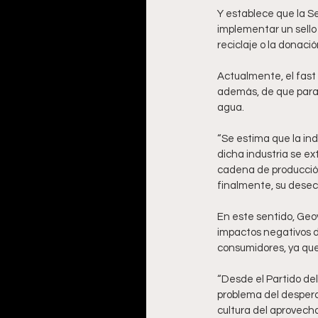
Y establece que la S
implementar un sello 
reciclaje o la donació
Actualmente, el fast 
además, de que para 
agua. 
“Se estima que la in
dicha industria se ex
cadena de producción,
finalmente, su desech
En este sentido, Geov
impactos negativos d
consumidores, ya que e
“Desde el Partido de
problema del desperdi
cultura del aprovecha