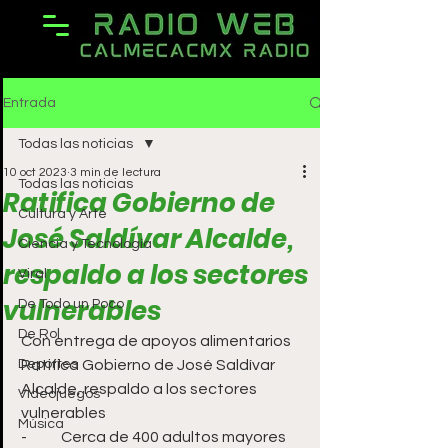
Entrada
Todas las noticias
10 oct 2023
3 min de lectura
Todas las noticias
Ratifica Gobierno de
Cultura y Arte
José Saldívar Alcalde,
Ciencia y Tecnología
respaldo a los sectores
Viral
vulnerables
De Todo un Poco
De Rol
Con entrega de apoyos alimentarios 
Deportes
Ratifica Gobierno de José Saldívar 
Alcalde, respaldo a los sectores 
Videojuegos
vulnerables
Música
-	Cerca de 400 adultos mayores 