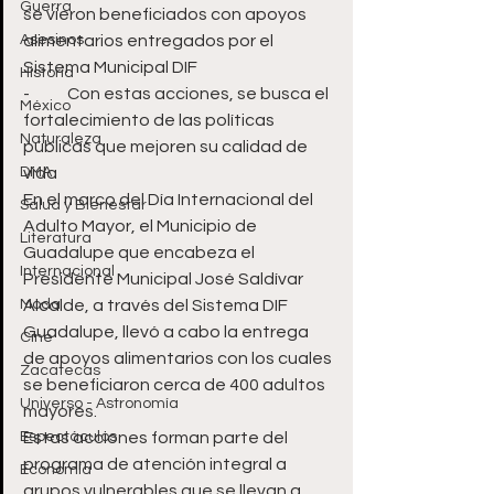
Guerra
se vieron beneficiados con apoyos 
Asesinos
alimentarios entregados por el 
Sistema Municipal DIF
Historia
-	Con estas acciones, se busca el 
México
fortalecimiento de las políticas 
Naturaleza
públicas que mejoren su calidad de 
DMA
vida
En el marco del Día Internacional del 
Salud y Bienestar
Adulto Mayor, el Municipio de 
Literatura
Guadalupe que encabeza el 
Internacional
Presidente Municipal José Saldívar 
Moda
Alcalde, a través del Sistema DIF 
Guadalupe, llevó a cabo la entrega 
Cine
de apoyos alimentarios con los cuales 
Zacatecas
se beneficiaron cerca de 400 adultos 
Universo - Astronomía
mayores.  
Espectáculos
Estas acciones forman parte del 
programa de atención integral a 
Economía
grupos vulnerables que se llevan a 