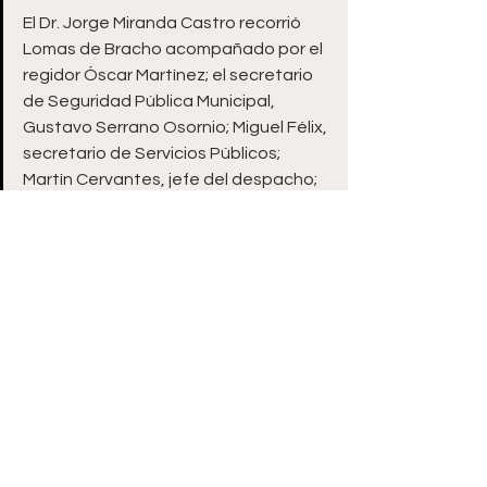
El Dr. Jorge Miranda Castro recorrió 
Lomas de Bracho acompañado por el 
regidor Óscar Martínez; el secretario 
de Seguridad Pública Municipal, 
Gustavo Serrano Osornio; Miguel Félix, 
secretario de Servicios Públicos; 
Martín Cervantes, jefe del despacho; 
Fátima Castrellón, directora de Salud 
y Jesús Luna Macotela, director de 
Cultura.
Ver todo
Entradas recientes