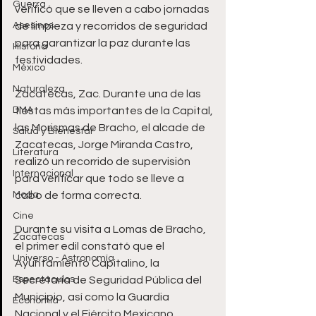
Guerra
verificó que se lleven a cabo jornadas 
Asesinos
de limpieza y recorridos de seguridad 
para garantizar la paz durante las 
Historia
festividades.  
México
Naturaleza
Zacatecas, Zac. Durante una de las 
DMA
fiestas más importantes de la Capital, 
las Morismas de Bracho, el alcade de 
Salud y Bienestar
Zacatecas, Jorge Miranda Castro, 
Literatura
realizó un recorrido de supervisión 
Internacional
para verificar que todo se lleve a 
Moda
cabo de forma correcta. 
Cine
Durante su visita a Lomas de Bracho, 
Zacatecas
el primer edil constató que el 
Universo - Astronomía
Ayuntamiento Capitalino, la 
Espectáculos
Secretaría de Seguridad Pública del 
Municipio, así como la Guardia 
Economía
Nacional y el Ejército Mexicano, 