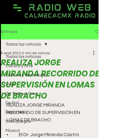
Entrada
Todas las noticias
6 sept 2023
2 min de lectura
Todas las noticias
REALIZA JORGE
Cultura y Arte
MIRANDA RECORRIDO DE
Ciencia y Tecnología
SUPERVISIÓN EN LOMAS
Viral
DE BRACHO
De Todo un Poco
De Rol
REALIZA JORGE MIRANDA 
Deportes
RECORRIDO DE SUPERVISIÓN EN 
LOMAS DE BRACHO 
Videojuegos
Música
•	El Dr. Jorge Miranda Castro 