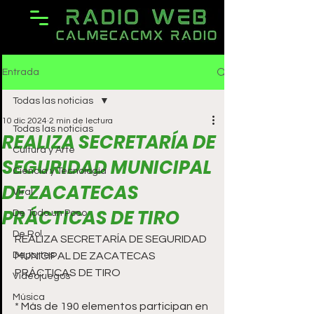
Entrada
Todas las noticias
10 dic 2024
2 min de lectura
Todas las noticias
REALIZA SECRETARÍA DE
Cultura y Arte
SEGURIDAD MUNICIPAL
Ciencia y Tecnología
DE ZACATECAS
Viral
PRÁCTICAS DE TIRO
De Todo un Poco
De Rol
REALIZA SECRETARÍA DE SEGURIDAD 
Deportes
MUNICIPAL DE ZACATECAS 
PRÁCTICAS DE TIRO
Videojuegos
Música
* Más de 190 elementos participan en 