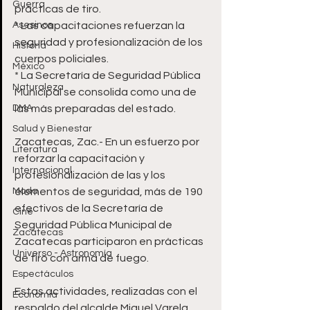
Guerra
prácticas de tiro. 
Asesinos
* Las capacitaciones refuerzan la 
seguridad y profesionalización de los 
Historia
cuerpos policiales.
México
* La Secretaría de Seguridad Pública 
Naturaleza
Municipal se consolida como una de 
DMA
las más preparadas del estado.
Salud y Bienestar
Zacatecas, Zac.- En un esfuerzo por 
Literatura
reforzar la capacitación y 
Internacional
profesionalización de las y los 
Moda
elementos de seguridad, más de 190 
efectivos de la Secretaría de 
Cine
Seguridad Pública Municipal de 
Zacatecas
Zacatecas participaron en prácticas 
Universo - Astronomía
de tiro con arma de fuego. 
Espectáculos
Estas actividades, realizadas con el 
Economía
respaldo del alcalde Miguel Varela, 