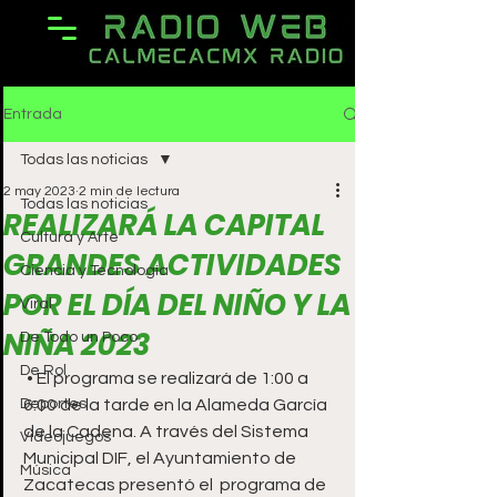
Entrada
Todas las noticias
2 may 2023
2 min de lectura
Todas las noticias
REALIZARÁ LA CAPITAL
Cultura y Arte
GRANDES ACTIVIDADES
Ciencia y Tecnología
POR EL DÍA DEL NIÑO Y LA
Viral
NIÑA 2023
De Todo un Poco
De Rol
 • El programa se realizará de 1:00 a 
Deportes
6:00 de la tarde en la Alameda García 
de la Cadena. A través del Sistema 
Videojuegos
Municipal DIF, el Ayuntamiento de 
Música
Zacatecas presentó el  programa de 