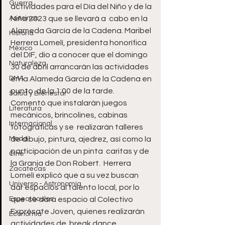
Guerra
actividades para el Día del Niño y de la 
Asesinos
Niña 2023 que se llevará a  cabo en la 
Alameda García de la Cadena. Maribel 
Historia
Herrera Lomelí, presidenta honorífica 
México
del DIF, dio a conocer que el domingo  
Naturaleza
30 de abril arrancarán las actividades 
DMA
en la Alameda García de la Cadena en 
punto  de la 1:00 de la tarde.  
Salud y Bienestar
Comentó que instalarán juegos 
Literatura
mecánicos, brincolines, cabinas 
Internacional
fotográficas y se  realizarán talleres 
Moda
de dibujo, pintura, ajedrez, así como la 
participación de un pinta  caritas y de 
Cine
la Granja de Don Robert.  Herrera 
Zacatecas
Lomelí explicó que a su vez buscan 
Universo - Astronomía
dar espacios al talento local, por lo 
Espectáculos
que  se dará espacio al Colectivo 
Exprésate Joven, quienes realizarán 
Economía
actividades de  break dance, 