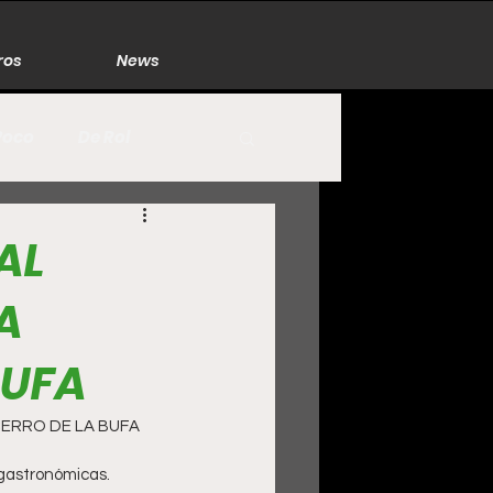
ros
News
Poco
De Rol
México
Naturaleza
AL
A
Zacatecas
BUFA
CERRO DE LA BUFA
 gastronómicas.