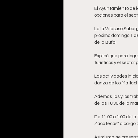
El Ayuntamiento de l
opciones para el sect
Laila Villasuso Sabag
próximo domingo 1 de 
de la Bufa. 
Explicó que para log
turísticos y el secto
Las actividades inici
danza de los Matlach
Además, las y los tra
de las 10:30 de la mañ
De 11:00 a 1:00 de la
Zacatecas” a cargo d
Asimismo, se presentar