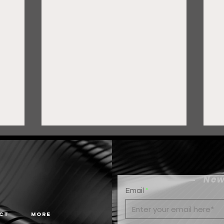
New
Email
ct
More