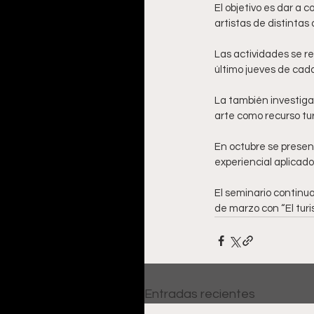
El objetivo es dar a c
artistas de distintas 
Las actividades se re
último jueves de cada
La también investiga
arte como recurso tur
En octubre se present
experiencial aplicado
El seminario continua
de marzo con “El turis
Entradas recientes