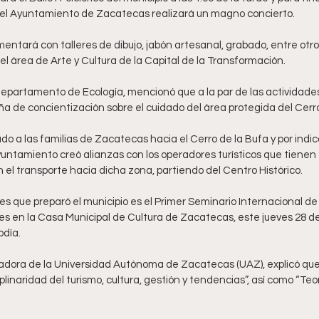
el Ayuntamiento de Zacatecas realizará un magno concierto. 
mentará con talleres de dibujo, jabón artesanal, grabado, entre otros
el área de Arte y Cultura de la Capital de la Transformación. 
 Departamento de Ecología, mencionó que a la par de las actividades 
a de concientización sobre el cuidado del área protegida del Cerro
lado a las familias de Zacatecas hacia el Cerro de la Bufa y por indi
untamiento creó alianzas con los operadores turísticos que tienen 
el transporte hacia dicha zona, partiendo del Centro Histórico. 
es que preparó el municipio es el Primer Seminario Internacional de 
ades en la Casa Municipal de Cultura de Zacatecas, este jueves 28 d
día. 
igadora de la Universidad Autónoma de Zacatecas (UAZ), explicó que
plinaridad del turismo, cultura, gestión y tendencias”, así como “Teo