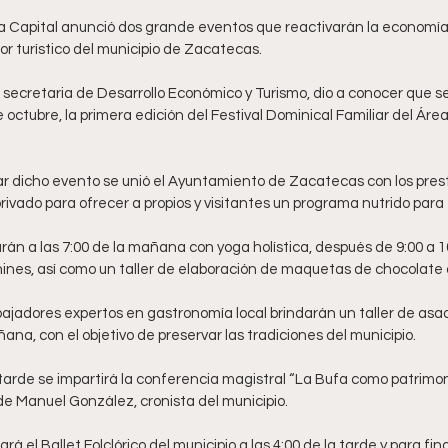
a Capital anunció dos grande eventos que reactivarán la economía l
or turístico del municipio de Zacatecas. 
, secretaria de Desarrollo Económico y Turismo, dio a conocer que se 
octubre, la primera edición del Festival Dominical Familiar del Área
rar dicho evento se unió el Ayuntamiento de Zacatecas con los prest
r privado para ofrecer a propios y visitantes un programa nutrido para
arán a las 7:00 de la mañana con yoga holística, después de 9:00 a 1
ines, así como un taller de elaboración de maquetas de chocolate 
bajadores expertos en gastronomía local brindarán un taller de asa
ana, con el objetivo de preservar las tradiciones del municipio. 
 tarde se impartirá la conferencia magistral “La Bufa como patrimoni
e Manuel González, cronista del municipio. 
á el Ballet Folclórico del municipio a las 4:00 de la tarde y para fina