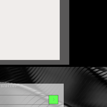
sletter
>