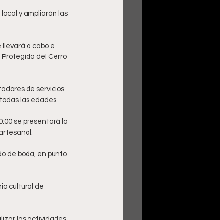
ocal y ampliarán las 
llevará a cabo el 
 Protegida del Cerro 
adores de servicios 
 todas las edades. 
0:00 se presentará la 
artesanal. 
do de boda, en punto 
o cultural de 
lizar las actividades, 