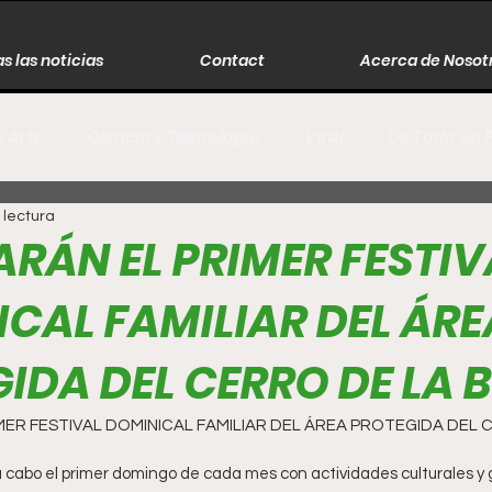
s las noticias
Contact
Acerca de Nosot
y Arte
Ciencia y Tecnología
Viral
De Todo un 
 lectura
s
Música
Guerra
Asesinos
Historia
ARÁN EL PRIMER FESTIV
CAL FAMILIAR DEL ÁRE
r
Literatura
Internacional
Moda
Cine
IDA DEL CERRO DE LA 
Espectáculos
Economía
David Monreal Ávila
MER FESTIVAL DOMINICAL FAMILIAR DEL ÁREA PROTEGIDA DEL 
á a cabo el primer domingo de cada mes con actividades culturales y