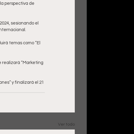
 la perspectiva de 
2024, sesionando el 
nternacional. 
uirá temas como “El 
e realizará “Marketing 
nes” y finalizará el 21 
Ver todo