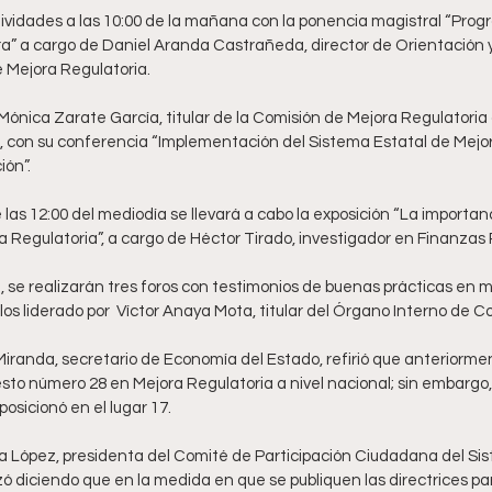
ividades a las 10:00 de la mañana con la ponencia magistral “Prog
ora” a cargo de Daniel Aranda Castrañeda, director de Orientación 
 Mejora Regulatoria.  
ónica Zarate García, titular de la Comisión de Mejora Regulatoria 
 con su conferencia “Implementación del Sistema Estatal de Mejora
ón”. 
as 12:00 del mediodía se llevará a cabo la exposición “La importanc
 Regulatoria”, a cargo de Héctor Tirado, investigador en Finanzas P
 se realizarán tres foros con testimonios de buenas prácticas en m
los liderado por  Víctor Anaya Mota, titular del Órgano Interno de Co
randa, secretario de Economía del Estado, refirió que anteriorment
sto número 28 en Mejora Regulatoria a nivel nacional; sin embargo, 
osicionó en el lugar 17. 
a López, presidenta del Comité de Participación Ciudadana del Sis
izó diciendo que en la medida en que se publiquen las directrices par