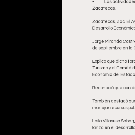
•	Las actividades se llevarán a cabo el próximo 21 de septiembre en la Casa Municipal de Cultura de 
Zacatecas.
Zacatecas, Zac. El A
Desarrollo Económico 
Jorge Miranda Castro,
de septiembre en la 
Explicó que dicho for
Turismo y el Comité d
Economía del Estado.
Reconoció que con di
También destacó que 
manejar recursos púb
Laila Villasuso Sabag
lanza en el desarroll