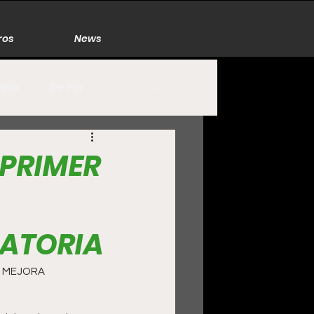
ros
News
Poco
De Rol
México
Naturaleza
 PRIMER
Zacatecas
LATORIA
E MEJORA 