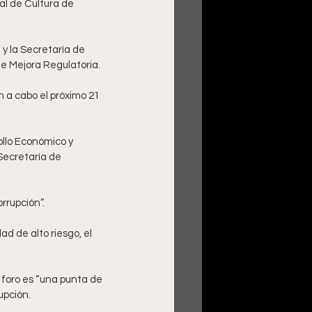
y la Secretaría de 
e Mejora Regulatoria. 
n a cabo el próximo 21 
ollo Económico y 
Secretaría de 
rupción”. 
 de alto riesgo, el 
 foro es “una punta de 
upción. 